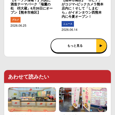
【オープン情報！】川尻に
【熊本市南区】「ロピア」
酒造テーマパーク「瑞鷹の
がコジマ×ビックカメラ熊本
杜 枡大蔵」6月26日にオー
店内に！そして「しまむ
プン【熊本市南区】
ら」がイオンタウン西熊本
内に今夏オープン！
グルメ
ニュース
2026.06.25
2026.06.14
もっと見る
あわせて読みたい