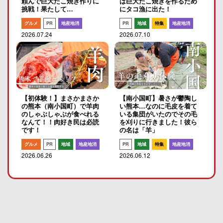
頼んで巨大たこ焼き作りに
は巨大たこ焼きを作るため
挑戦！果たして…
にタコ漁に出た！
グルメ
PR
地産地消
PR
地域
特集
地産地消
2026.07.24
2026.07.10
【初体験！】まさかまさか
【南小国町】暑さが鬱陶し
の熊本（南小国町）で羊肉
い熊本…なのに毛皮を着て
のしゃぶしゃぶが食べれる
いる集団がいたのでその毛
なんて！！肉好き民は必読
を刈りに行きました！彼ら
です！
の名は「羊」
グルメ
PR
地域
地産地消
PR
地域
特集
地産地消
2026.06.26
2026.06.12