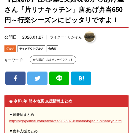
さん「片リナキッチン」唐あげ弁当650
円～行楽シーズンにピッタリですよ！
公開日： 2026.01.27
ライター：りかぞん
グルメ
テイクアウトグルメ
合志市
キーワード:
から揚げ，お弁当，テイクアウト
◉ 令和8年 熊本地震 支援情報まとめ
▼避難所まとめ
http://higojournal.com/archives/202607-kumamotojishin-hinanzyo.html
▼食料支援まとめ