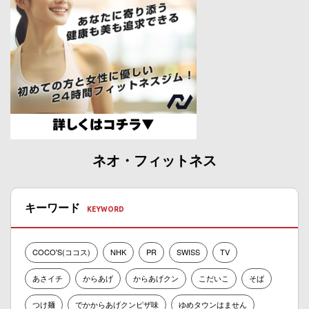
ネオ・フィットネス
キーワード
COCO'S(ココス)
NHK
PR
SWISS
TV
あさイチ
からあげ
からあげクン
こだいこ
そば
つけ麺
でかからあげクンピザ味
ゆめタウンはません