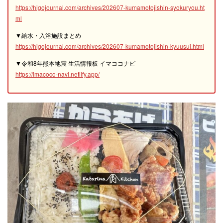
https://higojournal.com/archives/202607-kumamotojishin-syokuryou.ht
ml
▼給水・入浴施設まとめ
https://higojournal.com/archives/202607-kumamotojishin-kyuusui.html
▼令和8年熊本地震 生活情報板 イマココナビ
https://imacoco-navi.netlify.app/