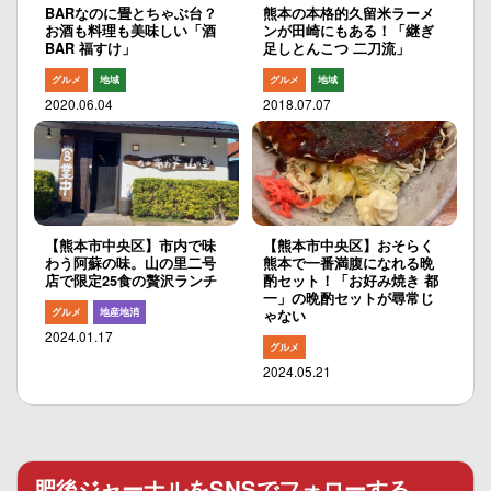
BARなのに畳とちゃぶ台？
熊本の本格的久留米ラーメ
お酒も料理も美味しい「酒
ンが田崎にもある！「継ぎ
BAR 福すけ」
足しとんこつ 二刀流」
グルメ
地域
グルメ
地域
2020.06.04
2018.07.07
【熊本市中央区】市内で味
【熊本市中央区】おそらく
わう阿蘇の味。山の里二号
熊本で一番満腹になれる晩
店で限定25食の贅沢ランチ
酌セット！「お好み焼き 都
一」の晩酌セットが尋常じ
グルメ
地産地消
ゃない
2024.01.17
グルメ
2024.05.21
肥後ジャーナルをSNSでフォローする