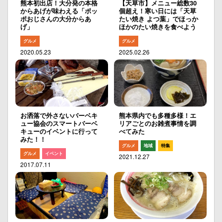
熊本初出店！大分発の本格
【天草市】メニュー総数30
からあげが味わえる「ポッ
個超え！寒い日には「天草
ポおじさんの大分からあ
たい焼き よつ葉」でほっか
げ」
ほかのたい焼きを食べよう
グルメ
グルメ
2020.05.23
2025.02.26
お洒落で外さないバーベキ
熊本県内でも多種多様！エ
ュー協会のスマートバーベ
リアごとのお雑煮事情を調
キューのイベントに行って
べてみた
みた！！
グルメ
地域
特集
グルメ
イベント
2021.12.27
2017.07.11