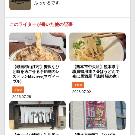
ふっかるです
このライターが書いた他の記事
【球磨郡山江村】贅沢なひ
【熊本市中央区】熊本県庁
と時を過ごせる予約制のレ
職員御用達？昼はうどんで
ストランMavivre(マヴィー
夜は居酒屋「味創 福の家」
ヴル)
グルメ
グルメ
2026.07.02
2026.07.26