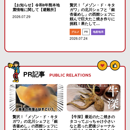
【お知らせ】令和8年熊本地
贅沢！「メゾン・ド・キタ
震情報に関して【避難所】
ガワ」の北川シェフと「銀
杏釜めし」の西館シェフに
2026.07.29
頼んで巨大たこ焼き作りに
挑戦！果たして…
グルメ
PR
地産地消
2026.07.24
PR記事
PUBLIC RELATIONS
贅沢！「メゾン・ド・キタ
【牛深】最近のたこ焼きの
ガワ」の北川シェフと「銀
タコってぶっちゃけ小さい
杏釜めし」の西館シェフに
なと思った肥後ジャーナル