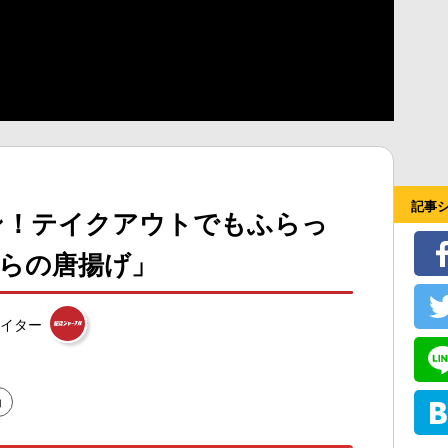
記事
プン！テイクアウトでもふらっ
むらの唐揚げ」
イター
山