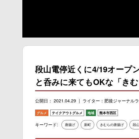
段山電停近くに4/19オー
と呑みに来てもOKな「き
公開日： 2021.04.29
ライター：肥後ジャーナルラ
グルメ
テイクアウトグルメ
地域
熊本市西区
キーワード:
唐揚げ
新町
きむらの唐揚げ
段