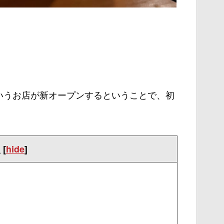
。
いうお店が新オープンするということで、初
次
[
hide
]