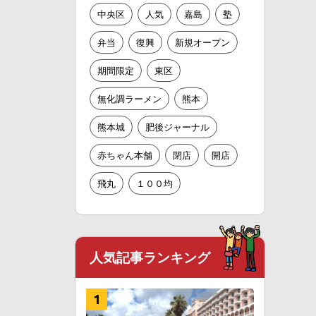
中央区
人気
嘉島
塾
弁当
復興
新規オープン
期間限定
東区
無化調ラーメン
熊本
熊本城
肥後ジャーナル
赤ちゃん本舗
閉店
開店
飛丸
１００均
人気記事ランキング