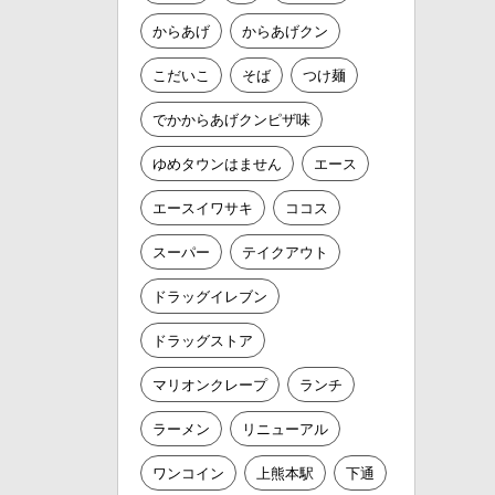
からあげ
からあげクン
こだいこ
そば
つけ麺
でかからあげクンピザ味
ゆめタウンはません
エース
エースイワサキ
ココス
スーパー
テイクアウト
ドラッグイレブン
ドラッグストア
マリオンクレープ
ランチ
ラーメン
リニューアル
ワンコイン
上熊本駅
下通