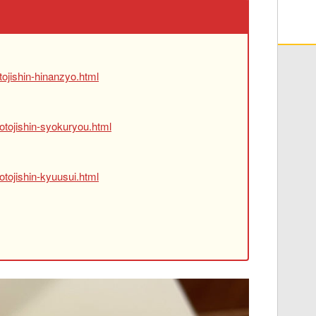
ojishin-hinanzyo.html
otojishin-syokuryou.html
tojishin-kyuusui.html