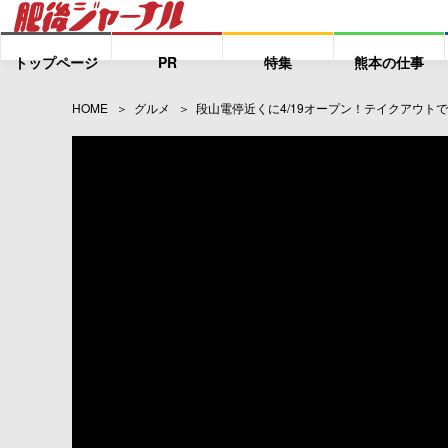
トップページ
PR
特集
熊本の仕事
HOME
グルメ
段山電停近くに4/19オープン！テイクアウト