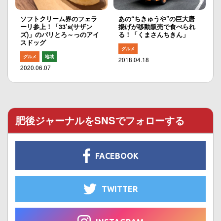
ソフトクリーム界のフェラ
あの“ちきゅうや”の巨大唐
ーリ参上！「33’s(サザン
揚げが移動販売で食べられ
ズ)」のパリとろ～っのアイ
る！「くまさんちきん」
スドッグ
グルメ
グルメ
地域
2018.04.18
2020.06.07
肥後ジャーナルをSNSでフォローする
FACEBOOK
TWITTER