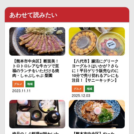
あわせて読みたい
【熊本市中央区】断面美！
【八代市】腸活にグリーク
トロトロレアな牛カツで至
ヨーグルトはいかが？さら
福のランチをいただける焼
に！平日ゲリラ販売なのに
肉・しゃぶしゃぶ 梨園
10分で売り切れるアレにも
注目！【サニーキッチン】
グルメ
地域
グルメ
地域
2023.11.11
2025.12.03
絶品のふぐ料理が味わいた
【熊本市中央区】やった