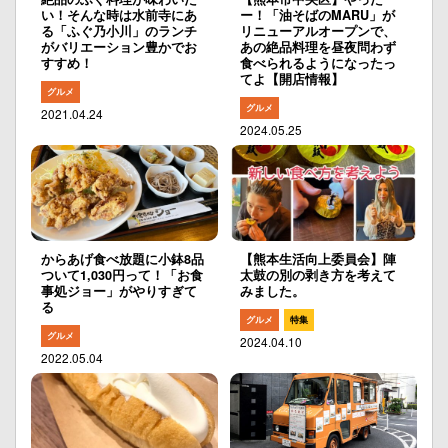
い！そんな時は水前寺にあ
ー！「油そばのMARU」が
る「ふぐ乃小川」のランチ
リニューアルオープンで、
がバリエーション豊かでお
あの絶品料理を昼夜問わず
すすめ！
食べられるようになったっ
てよ【開店情報】
グルメ
グルメ
2021.04.24
2024.05.25
からあげ食べ放題に小鉢8品
【熊本生活向上委員会】陣
ついて1,030円って！「お食
太鼓の別の剥き方を考えて
事処ジョー」がやりすぎて
みました。
る
グルメ
特集
グルメ
2024.04.10
2022.05.04