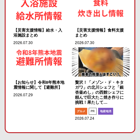
【災害支援情報】給水・入
【災害支援情報】食料支援
浴施設まとめ
まとめ
2026.07.30
2026.07.30
【お知らせ】令和8年熊本地
贅沢！「メゾン・ド・キタ
震情報に関して【避難所】
ガワ」の北川シェフと「銀
杏釜めし」の西館シェフに
2026.07.29
頼んで巨大たこ焼き作りに
挑戦！果たして…
グルメ
PR
地産地消
2026.07.24