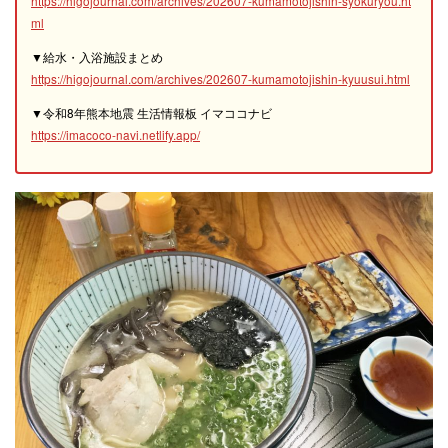
https://higojournal.com/archives/202607-kumamotojishin-syokuryou.ht
ml
▼給水・入浴施設まとめ
https://higojournal.com/archives/202607-kumamotojishin-kyuusui.html
▼令和8年熊本地震 生活情報板 イマココナビ
https://imacoco-navi.netlify.app/