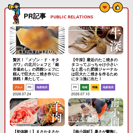
PR記事
PUBLIC RELATIONS
贅沢！「メゾン・ド・キタ
【牛深】最近のたこ焼きの
ガワ」の北川シェフと「銀
タコってぶっちゃけ小さい
杏釜めし」の西館シェフに
なと思った肥後ジャーナル
頼んで巨大たこ焼き作りに
は巨大たこ焼きを作るため
挑戦！果たして…
にタコ漁に出た！
グルメ
PR
地産地消
PR
地域
特集
地産地消
2026.07.24
2026.07.10
【初体験！】まさかまさか
【南小国町】暑さが鬱陶し