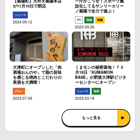
【菊陽町】天外天菊陽本店
一汗かこうぜ！スポーツ施
が11月10日で閉店
設化してるサンリーカリー
ノ菊陽で全力で遊ぶ！
ニュース
PR
地域
特集
2024.09.12
2023.09.26
大津町にオープンした「肉
くまモンの秘密基地！？３
酒場おんのや」で脂の旨味
月19日「KUMAMON
を感じる焼肉とこだわりの
BASE」が肥後大津駅ビジタ
美酒を大満喫！
ーセンターにオープン
グルメ
ニュース
地域
2023.07.09
2023.03.18
もっと見る