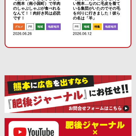
の熊本（南小国町）で羊肉
い熊本…なのに毛皮を着て
のしゃぶしゃぶが食べれる
いる集団がいたのでその毛
なんて！！肉好き民は必読
を刈りに行きました！彼ら
です！
の名は「羊」
グルメ
PR
地域
地産地消
PR
地域
特集
地産地消
2026.06.26
2026.06.12