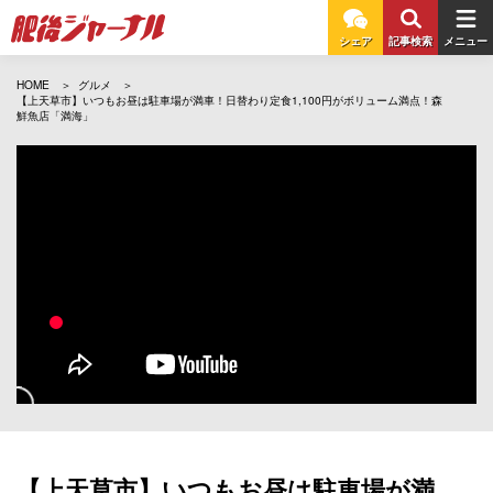
シェア
記事検索
メニュー
HOME
グルメ
【上天草市】いつもお昼は駐車場が満車！日替わり定食1,100円がボリューム満点！森
鮮魚店「満海」
【上天草市】いつもお昼は駐車場が満