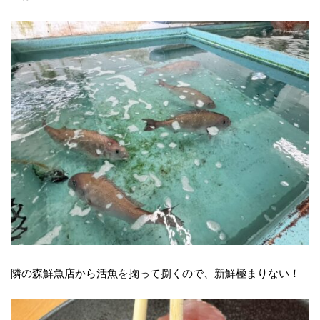
隣の森鮮魚店から活魚を掬って捌くので、新鮮極まりない！