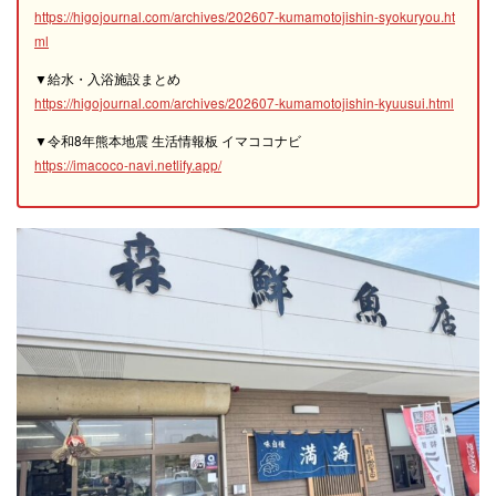
https://higojournal.com/archives/202607-kumamotojishin-syokuryou.ht
ml
▼給水・入浴施設まとめ
https://higojournal.com/archives/202607-kumamotojishin-kyuusui.html
▼令和8年熊本地震 生活情報板 イマココナビ
https://imacoco-navi.netlify.app/