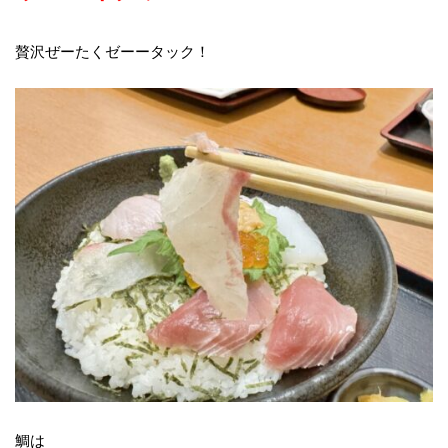
贅沢ぜーたくゼーータック！
鯛は