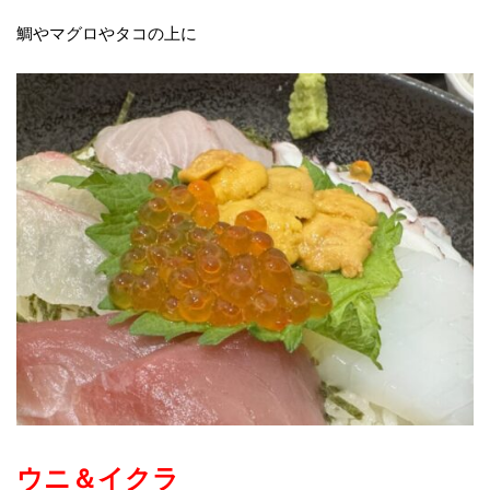
鯛やマグロやタコの上に
ウニ＆イクラ