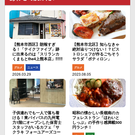
【熊本市西区】朗報すぎ
【熊本市北区】知らなきゃ
る！「テイクファイブ」跡
絶対辿りつけない！？ビス
に出来るのは「スリランカ
トロシェフが作るごちそう
くまもとthe4上熊本店」‼︎‼︎‼︎
サラダ「ポティロン」
グルメ
ニュース
グルメ
2026.03.29
2023.08.05
子供連れでも一人で落ち着
昭和の懐かしい長嶺南のカ
ける！東バイパスの九州電
フェレストラン「ほわいと
力1階にオープンした保育士
しっぷ」の手作り感満載500
スタッフがいるカフェ「サ
円ランチ！
クラキ フォーユアーズコー