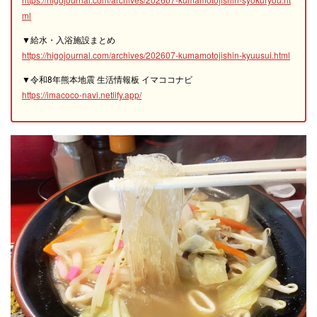
ml
▼給水・入浴施設まとめ
https://higojournal.com/archives/202607-kumamotojishin-kyuusui.html
▼令和8年熊本地震 生活情報板 イマココナビ
https://imacoco-navi.netlify.app/