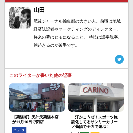
山田
肥後ジャーナル編集部の大きい人。前職は地域
経済誌記者やマーケティングのディレクター。
将来の夢はヒモになること。 特技は誤字脱字。
朝起きるのが苦手です。
このライターが書いた他の記事
【菊陽町】天外天菊陽本店
一汗かこうぜ！スポーツ施
が11月10日で閉店
設化してるサンリーカリー
ノ菊陽で全力で遊ぶ！
ニュース