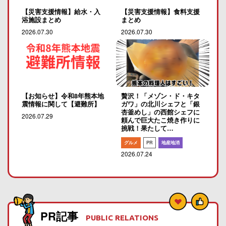
【災害支援情報】給水・入
【災害支援情報】食料支援
浴施設まとめ
まとめ
2026.07.30
2026.07.30
【お知らせ】令和8年熊本地
贅沢！「メゾン・ド・キタ
震情報に関して【避難所】
ガワ」の北川シェフと「銀
杏釜めし」の西館シェフに
2026.07.29
頼んで巨大たこ焼き作りに
挑戦！果たして…
グルメ
PR
地産地消
2026.07.24
PR記事
PUBLIC RELATIONS