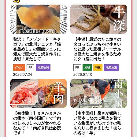
贅沢！「メゾン・ド・キタ
【牛深】最近のたこ焼きの
ガワ」の北川シェフと「銀
タコってぶっちゃけ小さい
杏釜めし」の西館シェフに
なと思った肥後ジャーナル
頼んで巨大たこ焼き作りに
は巨大たこ焼きを作るため
挑戦！果たして…
にタコ漁に出た！
グルメ
PR
地産地消
PR
地域
特集
地産地消
2026.07.24
2026.07.10
【初体験！】まさかまさか
【南小国町】暑さが鬱陶し
の熊本（南小国町）で羊肉
い熊本…なのに毛皮を着て
のしゃぶしゃぶが食べれる
いる集団がいたのでその毛
なんて！！肉好き民は必読
を刈りに行きました！彼ら
です！
の名は「羊」