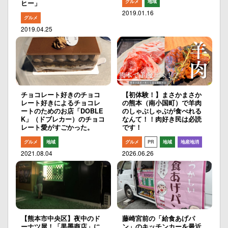
グルメ
地域
ヒー」
2019.01.16
グルメ
2019.04.25
チョコレート好きのチョコ
【初体験！】まさかまさか
レート好きによるチョコレ
の熊本（南小国町）で羊肉
ートのためのお店「DOBLE
のしゃぶしゃぶが食べれる
K」（ドブレカー）のチョコ
なんて！！肉好き民は必読
レート愛がすごかった。
です！
グルメ
地域
グルメ
PR
地域
地産地消
2021.08.04
2026.06.26
【熊本市中央区】夜中のド
藤崎宮前の「給食あげパ
ーナツ屋！「黒墨商店」に
ン」のキッチンカーを最近