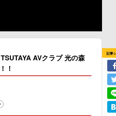
記事
UTAYA AVクラブ 光の森
！！！
D