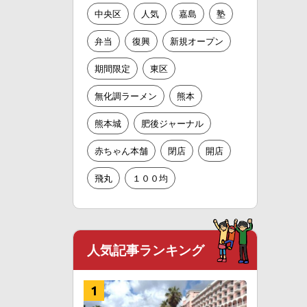
中央区
人気
嘉島
塾
弁当
復興
新規オープン
期間限定
東区
無化調ラーメン
熊本
熊本城
肥後ジャーナル
赤ちゃん本舗
閉店
開店
飛丸
１００均
人気記事ランキング