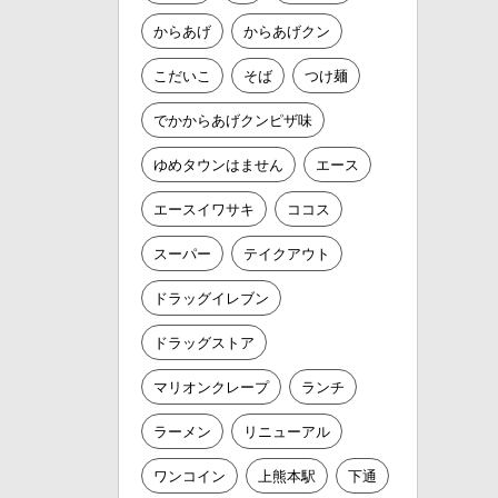
からあげ
からあげクン
こだいこ
そば
つけ麺
でかからあげクンピザ味
ゆめタウンはません
エース
エースイワサキ
ココス
スーパー
テイクアウト
ドラッグイレブン
ドラッグストア
マリオンクレープ
ランチ
ラーメン
リニューアル
ワンコイン
上熊本駅
下通