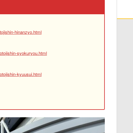
ojishin-hinanzyo.html
otojishin-syokuryou.html
tojishin-kyuusui.html