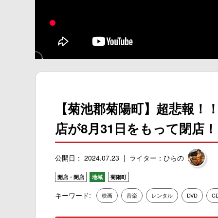
【菊池郡菊陽町】超悲報！！TS
店が8月31日をもって閉店
公開日： 2024.07.23
ライター：ひらの
開店・閉店
地域
菊陽町
キーワード:
映画
音楽
レンタル
DVD
C