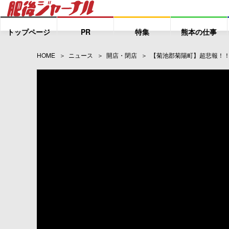
トップページ
PR
特集
熊本の仕事
HOME
ニュース
開店・閉店
【菊池郡菊陽町】超悲報！！T