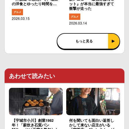
の洋食とゆったり時間を…
ット』が本当に最強すぎて
衝撃が走った
グルメ
グルメ
2026.03.15
2026.03.14
もっと見る
あわせて読みたい
【宇城市小川】創業1982
何を聞いても面白い返答し
年！「薪炊き石窯パン
かして来ない店主がいる