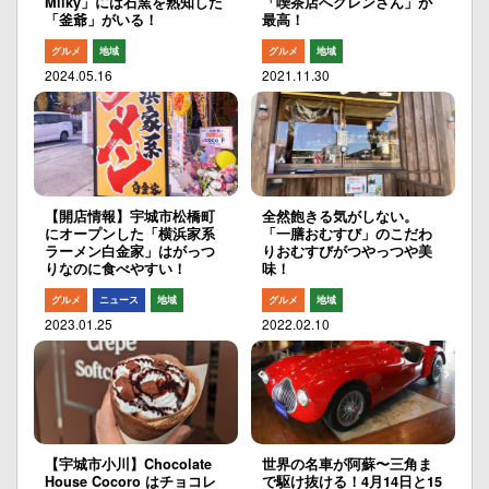
Milky」には石窯を熟知した
「喫茶店へグレンさん」が
「釜爺」がいる！
最高！
グルメ
地域
グルメ
地域
2024.05.16
2021.11.30
【開店情報】宇城市松橋町
全然飽きる気がしない。
にオープンした「横浜家系
「一膳おむすび」のこだわ
ラーメン白金家」はがっつ
りおむすびがつやっつや美
りなのに食べやすい！
味！
グルメ
ニュース
地域
グルメ
地域
2023.01.25
2022.02.10
【宇城市小川】Chocolate
世界の名車が阿蘇〜三角ま
House Cocoro はチョコレ
で駆け抜ける！4月14日と15