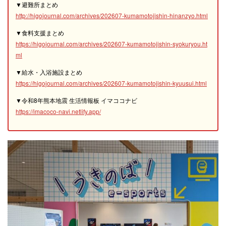
▼避難所まとめ
http://higojournal.com/archives/202607-kumamotojishin-hinanzyo.html
▼食料支援まとめ
https://higojournal.com/archives/202607-kumamotojishin-syokuryou.ht
ml
▼給水・入浴施設まとめ
https://higojournal.com/archives/202607-kumamotojishin-kyuusui.html
▼令和8年熊本地震 生活情報板 イマココナビ
https://imacoco-navi.netlify.app/