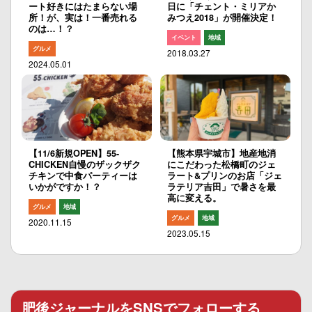
ート好きにはたまらない場
日に「チェント・ミリアか
所！が、実は！一番売れる
みつえ2018」が開催決定！
のは…！？
イベント
地域
グルメ
2018.03.27
2024.05.01
【11/6新規OPEN】55-
【熊本県宇城市】地産地消
CHICKEN自慢のザックザク
にこだわった松橋町のジェ
チキンで中食パーティーは
ラート&プリンのお店「ジェ
いかがですか！？
ラテリア吉田」で暑さを最
高に変える。
グルメ
地域
グルメ
地域
2020.11.15
2023.05.15
肥後ジャーナルをSNSでフォローする