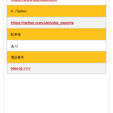
X（Twitter）
https://twitter.com/ukinoba_esports
駐車場
あり
電話番号
0964-32-1111