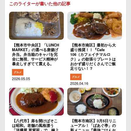
このライターが書いた他の記事
【熊本市中央区】「LUNCH
【熊本市南区】最初から大
MARKET」の選べる唐揚げ
盛り推奨！！『Cafe
弁当。弁当箱のキャパを完
106（カフェイチマルロ
全に無視、サービス精神が
ク）』の欲張りプレートは
暴走しすぎてて震える。
おかず盛りだくさんでご飯
足りない！？
グルメ
グルメ
2026.05.05
2026.04.16
【八代市】扉を開けばそこ
【熊本市南区】3月5日リニ
は昭和。老舗の風格漂う
ューアル！「ばあぐ亭」の
「洋膳屋 草紫苑」で、極上
新メニュー『最強ごはんセ