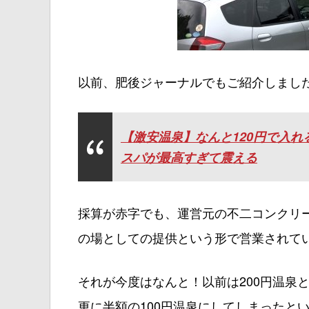
以前、肥後ジャーナルでもご紹介しました
【激安温泉】なんと120円で入れ
スパが最高すぎて震える
採算が赤字でも、運営元の不二コンクリ
の場としての提供という形で営業されて
それが今度はなんと！以前は200円温泉
更に半額の100円温泉にしてしまったと