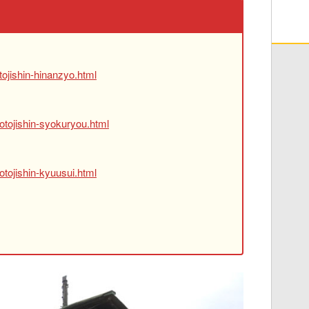
ojishin-hinanzyo.html
otojishin-syokuryou.html
tojishin-kyuusui.html