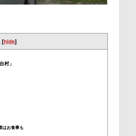
次
[
hide
]
屋台村」
際はお食事も