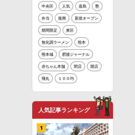
中央区
人気
嘉島
塾
弁当
復興
新規オープン
期間限定
東区
無化調ラーメン
熊本
熊本城
肥後ジャーナル
赤ちゃん本舗
閉店
開店
飛丸
１００均
人気記事ランキング