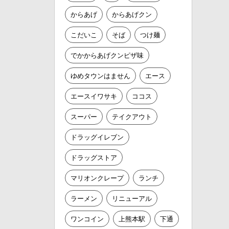
からあげ
からあげクン
こだいこ
そば
つけ麺
でかからあげクンピザ味
ゆめタウンはません
エース
エースイワサキ
ココス
スーパー
テイクアウト
ドラッグイレブン
ドラッグストア
マリオンクレープ
ランチ
ラーメン
リニューアル
ワンコイン
上熊本駅
下通