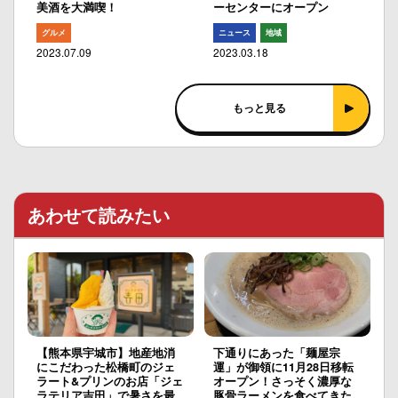
美酒を大満喫！
ーセンターにオープン
グルメ
ニュース
地域
2023.07.09
2023.03.18
もっと見る
あわせて読みたい
【熊本県宇城市】地産地消
下通りにあった「麺屋宗
にこだわった松橋町のジェ
運」が御領に11月28日移転
ラート&プリンのお店「ジェ
オープン！さっそく濃厚な
ラテリア吉田」で暑さを最
豚骨ラーメンを食べてきた