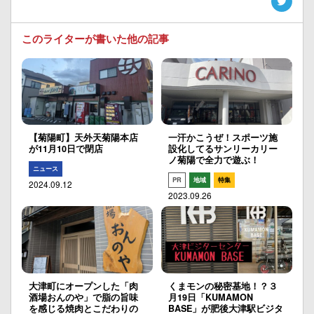
このライターが書いた他の記事
【菊陽町】天外天菊陽本店
一汗かこうぜ！スポーツ施
が11月10日で閉店
設化してるサンリーカリー
ノ菊陽で全力で遊ぶ！
ニュース
PR
地域
特集
2024.09.12
2023.09.26
大津町にオープンした「肉
くまモンの秘密基地！？３
酒場おんのや」で脂の旨味
月19日「KUMAMON
を感じる焼肉とこだわりの
BASE」が肥後大津駅ビジタ