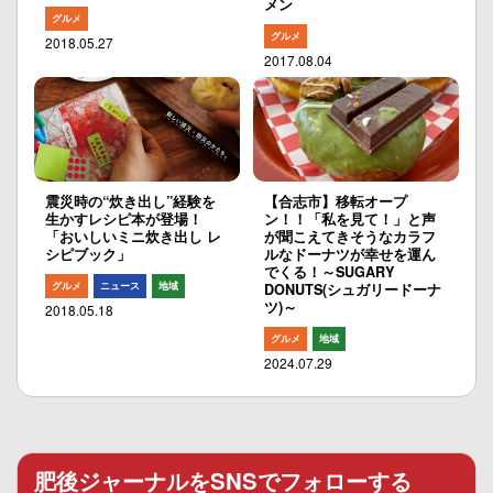
メン
グルメ
グルメ
2018.05.27
2017.08.04
震災時の“炊き出し”経験を
【合志市】移転オープ
生かすレシピ本が登場！
ン！！「私を見て！」と声
「おいしいミニ炊き出し レ
が聞こえてきそうなカラフ
シピブック」
ルなドーナツが幸せを運ん
でくる！～SUGARY
グルメ
ニュース
地域
DONUTS(シュガリードーナ
ツ)～
2018.05.18
グルメ
地域
2024.07.29
肥後ジャーナルをSNSでフォローする