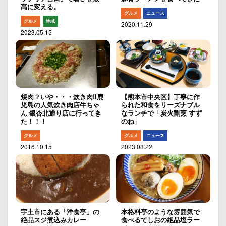
高に変える。
グルメ
ニュース
グルメ
地域
2020.11.29
2023.05.15
焼肉？いや・・・炊き肉‼︎鹿
【熊本市中央区】丁寧に作
児島の人気炊き肉店牛ちゃ
られた和食をリーズナブル
ん 銀杏北通り店に行ってき
なランチで「炭火割烹 すず
た！！！
のね」
グルメ
グルメ
ニュース
2016.10.15
2023.08.22
宇土市にある「洋食亭」の
本格料亭のような雰囲気で
絶品スジ煮込みカレー
食べるてしおの絶品塩ラー