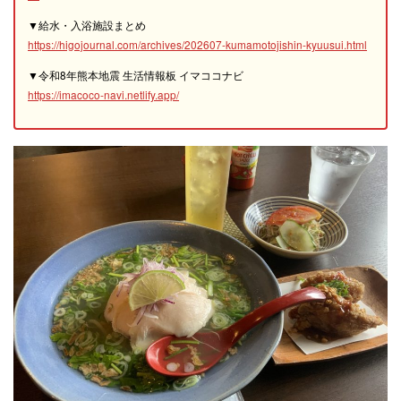
▼給水・入浴施設まとめ
https://higojournal.com/archives/202607-kumamotojishin-kyuusui.html
▼令和8年熊本地震 生活情報板 イマココナビ
https://imacoco-navi.netlify.app/