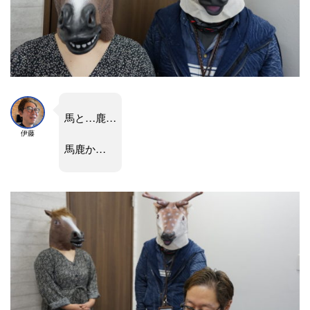
馬と…鹿…
伊藤
馬鹿か…