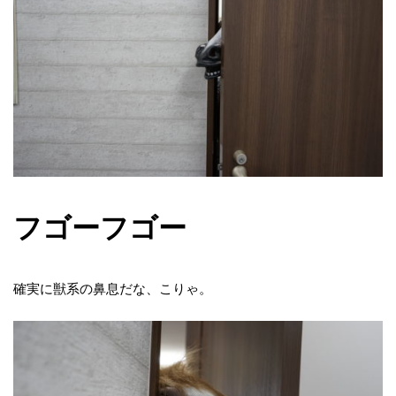
フゴーフゴー
確実に獣系の鼻息だな、こりゃ。