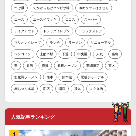
つけ麺
でかからあげクンピザ味
ゆめタウンはません
エース
エースイワサキ
ココス
スーパー
テイクアウト
ドラッグイレブン
ドラッグストア
マリオンクレープ
ランチ
ラーメン
リニューアル
ワンコイン
上熊本駅
下通
中央区
人気
嘉島
塾
弁当
復興
新規オープン
期間限定
東区
無化調ラーメン
熊本
熊本城
肥後ジャーナル
赤ちゃん本舗
閉店
開店
飛丸
１００均
人気記事ランキング