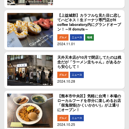
【上益城郡】カラフルな見た目に恋し
てハピネス！生ドーナツ専門店がH
coffee laboratory内にグランドオープ
ン！～H donuts～
グルメ
ニュース
地域
2024.11.01
天外天本店が10月で閉店してたのは残
念だが「ラーメン圭ちゃん」があるか
ら安心して！
グルメ
ニュース
2024.10.28
【熊本市中央区】気軽に台湾！本場の
ローカルフードを存分に楽しめるお店
「假鬼假怪(かくいかかい)」が上通り
にオープン！
グルメ
ニュース
2024.10.25