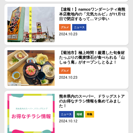
【速報！】namcoワンダーシティ南熊
本店敷地内の「元気カルビ」が11月12
日で閉店するって…マジ辛い
グルメ
ニュース
2024.10.23
【菊池市】極上時間！厳選した旬食材
たっぷりの蕎麦懐石が食べられる「山
しゅう庵」がオープンしとるよ！
グルメ
2024.10.23
熊本県内のスーパー、ドラッグストア
のお得なチラシ情報を集めてみまし
た！
ニュース
地域
特集
2024.10.12