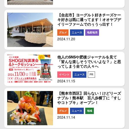
【合志市】ヨーグルト好きチーズケー
キ好きは既に通ってます！オオヤブデ
イリーファームでのぅうっ出す！
グルメ
ニュース
地産地消
2024.11.20
他人のSNSや肥後ジャーナルを見て
「皆んな楽しそうでいいよな？」と思
ってしまう全ての人々へ
イベント
ニュース
PR
2024.11.15
【熊本市西区】回らない！けどリーズ
ナブル！熊本駅 百八歩横丁に「すし
やコトブキ」オープン！
グルメ
ニュース
地域
2024.11.14