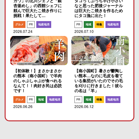
ガワ」の北川シェフと「銀
タコってぶっちゃけ小さい
杏釜めし」の西館シェフに
なと思った肥後ジャーナル
頼んで巨大たこ焼き作りに
は巨大たこ焼きを作るため
挑戦！果たして…
にタコ漁に出た！
グルメ
PR
地産地消
PR
地域
特集
地産地消
2026.07.24
2026.07.10
【初体験！】まさかまさか
【南小国町】暑さが鬱陶し
の熊本（南小国町）で羊肉
い熊本…なのに毛皮を着て
のしゃぶしゃぶが食べれる
いる集団がいたのでその毛
なんて！！肉好き民は必読
を刈りに行きました！彼ら
です！
の名は「羊」
グルメ
PR
地域
地産地消
PR
地域
特集
地産地消
2026.06.26
2026.06.12