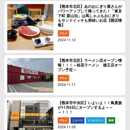
【熊本市北区】あのおにぎり屋さんが
パワーアップして帰ってきた！「東京
下町 梁山泊」は馬しゃぶもおにぎり
もサンドイッチも美味いお店【開店情
報】
グルメ
2024.11.12
【熊本市北区】ラーメン店オープン情
報！！！～桂花ラーメン 徳王店オー
プン予定～
グルメ
2024.11.11
【熊本市中央区】いよいよ！！鳥貴族
が11月6日にオープンするよ～～
～！！！
グルメ
ニュース
インタビュー
地域
2024.11.05