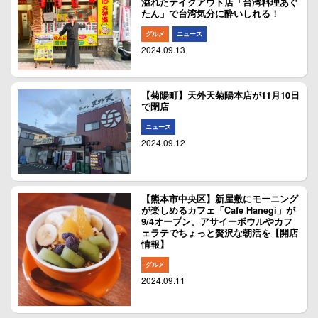
溢れたテイクアウト店「台湾料理あぐ
たん」で台湾気分に酔いしれる！
グルメ
ニュース
2024.09.13
【菊陽町】天外天菊陽本店が11月10日
で閉店
ニュース
2024.09.12
【熊本市中央区】新屋敷にモーニング
が楽しめるカフェ「Cafe Hanegi」が
9/4オープン。アサイーボウルやカフ
ェラテでちょっと贅沢な朝活を【開店
情報】
グルメ
2024.09.11