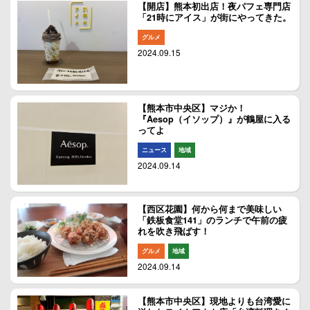
【開店】熊本初出店！夜パフェ専門店
「21時にアイス」が街にやってきた。
グルメ
2024.09.15
【熊本市中央区】マジか！
『Aesop（イソップ）』が鶴屋に入る
ってよ
ニュース
地域
2024.09.14
【西区花園】何から何まで美味しい
「鉄板食堂141」のランチで午前の疲
れを吹き飛ばす！
グルメ
地域
2024.09.14
【熊本市中央区】現地よりも台湾愛に