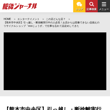
シェア
記事検索
メニュー
HOME
エンターテイメント
この店どんな店？
【熊本市中央区】引っ越し・断捨離実行中の人必見！お店からは想像できない品揃えの
リサイクルショップ「ecoじょうず」で仕事を忘れて品定めしてきた
【熊本市中央区】引っ越し・断捨離実行