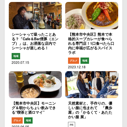
シーシャって吸ったことあ
【熊本市中央区】熊本で本
る？「Cafe＆Bar煙豚（エン
格的スープカレーが食べら
ブ）」は、お洒落な店内で
れる専門店！1口食べたら口
シーシャが楽しめる！
内に幸福が広がるスパイス
ラボ
地域
グルメ
地域
2020.07.15
2023.12.18
【熊本市中央区】モーニン
天然素材と、手作りの、優
グ＆朝からちょい飲みでき
しい服に包まれて 「農歩
る“喫茶と酒ロマイ”
屋」の「かるくて・あたた
かい服 展」
グルメ
地域
PR
2023.06.05