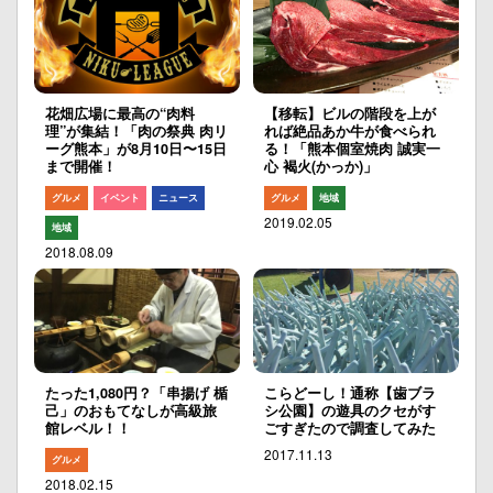
花畑広場に最高の“肉料
【移転】ビルの階段を上が
理”が集結！「肉の祭典 肉リ
れば絶品あか牛が食べられ
ーグ熊本」が8月10日〜15日
る！「熊本個室焼肉 誠実一
まで開催！
心 褐火(かっか)」
グルメ
イベント
ニュース
グルメ
地域
2019.02.05
地域
2018.08.09
たった1,080円？「串揚げ 楯
こらどーし！通称【歯ブラ
己」のおもてなしが高級旅
シ公園】の遊具のクセがす
館レベル！！
ごすぎたので調査してみた
2017.11.13
グルメ
2018.02.15