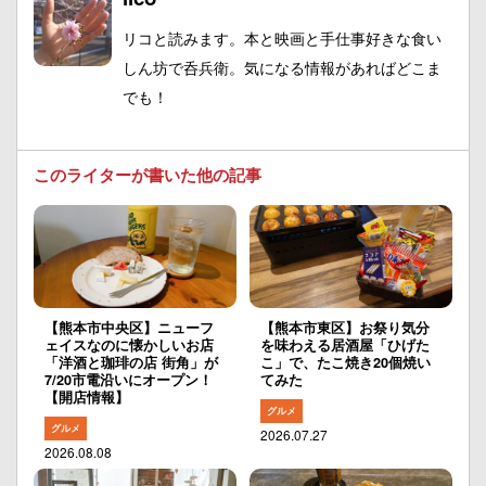
リコと読みます。本と映画と手仕事好きな食い
しん坊で呑兵衛。気になる情報があればどこま
でも！
このライターが書いた他の記事
【熊本市中央区】ニューフ
【熊本市東区】お祭り気分
ェイスなのに懐かしいお店
を味わえる居酒屋「ひげた
「洋酒と珈琲の店 街角」が
こ」で、たこ焼き20個焼い
7/20市電沿いにオープン！
てみた
【開店情報】
グルメ
グルメ
2026.07.27
2026.08.08