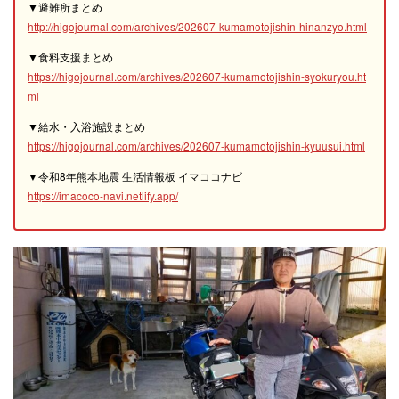
▼避難所まとめ
http://higojournal.com/archives/202607-kumamotojishin-hinanzyo.html
▼食料支援まとめ
https://higojournal.com/archives/202607-kumamotojishin-syokuryou.ht
ml
▼給水・入浴施設まとめ
https://higojournal.com/archives/202607-kumamotojishin-kyuusui.html
▼令和8年熊本地震 生活情報板 イマココナビ
https://imacoco-navi.netlify.app/