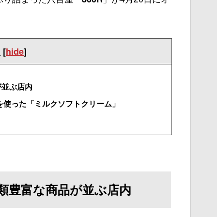
。
次
[
hide
]
が並ぶ店内
を使った「ミルクソフトクリーム」
類豊富な商品が並ぶ店内