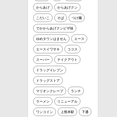
からあげ
からあげクン
こだいこ
そば
つけ麺
でかからあげクンピザ味
ゆめタウンはません
エース
エースイワサキ
ココス
スーパー
テイクアウト
ドラッグイレブン
ドラッグストア
マリオンクレープ
ランチ
ラーメン
リニューアル
ワンコイン
上熊本駅
下通