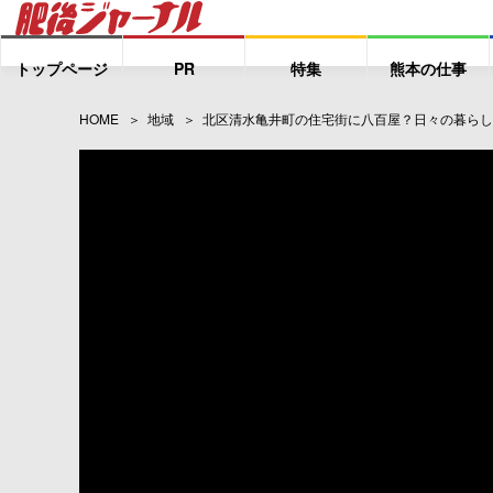
トップページ
PR
特集
熊本の仕事
HOME
地域
北区清水亀井町の住宅街に八百屋？日々の暮らし