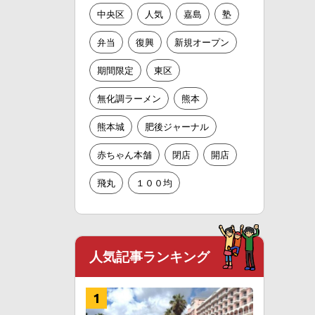
中央区
人気
嘉島
塾
弁当
復興
新規オープン
期間限定
東区
無化調ラーメン
熊本
熊本城
肥後ジャーナル
赤ちゃん本舗
閉店
開店
飛丸
１００均
人気記事ランキング