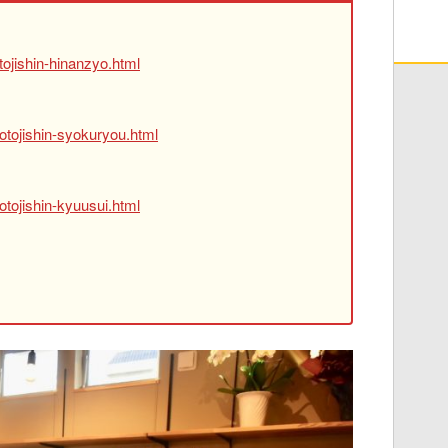
ojishin-hinanzyo.html
otojishin-syokuryou.html
tojishin-kyuusui.html