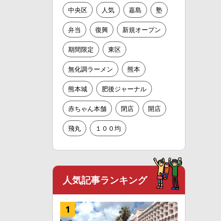
中央区
人気
嘉島
塾
弁当
復興
新規オープン
期間限定
東区
無化調ラーメン
熊本
熊本城
肥後ジャーナル
赤ちゃん本舗
閉店
開店
飛丸
１００均
人気記事ランキング