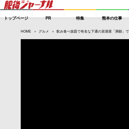
トップページ
PR
特集
熊本の仕事
HOME
グルメ
飲み食べ放題で有名な下通の居酒屋「満願」で