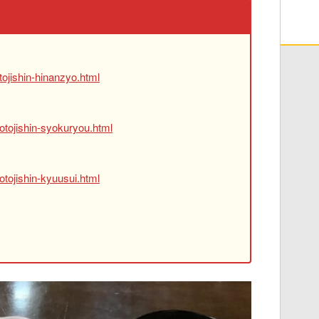
ojishin-hinanzyo.html
otojishin-syokuryou.html
tojishin-kyuusui.html