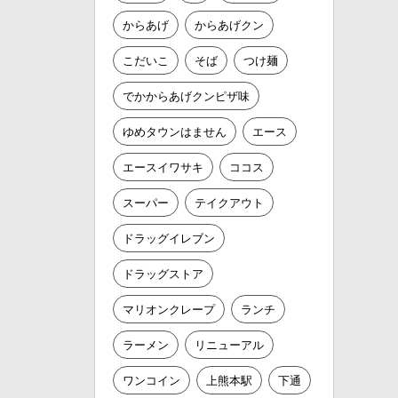
からあげ
からあげクン
こだいこ
そば
つけ麺
でかからあげクンピザ味
ゆめタウンはません
エース
エースイワサキ
ココス
スーパー
テイクアウト
ドラッグイレブン
ドラッグストア
マリオンクレープ
ランチ
ラーメン
リニューアル
ワンコイン
上熊本駅
下通