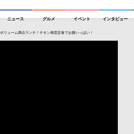
ニュース
グルメ
イベント
インタビュー
ボリューム満点ランチ！チキン南蛮定食でお腹いっぱい！