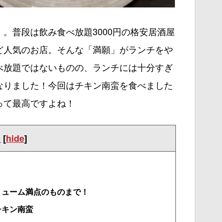
。普段は飲み食べ放題3000円の格安居酒屋
ど人気のお店。そんな「満願」がランチをや
べ放題ではないものの、ランチには十分すぎ
なりました！今回はチキン南蛮を食べました
って最高ですよね！
次
[
hide
]
リューム満点のものまで！
チキン南蛮