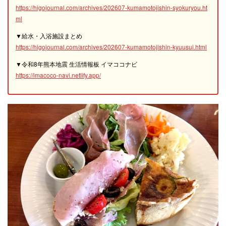
https://higojournal.com/archives/202607-kumamotojishin-syokuryou.ht
ml
▼給水・入浴施設まとめ
https://higojournal.com/archives/202607-kumamotojishin-kyuusui.html
▼令和8年熊本地震 生活情報板 イマココナビ
https://imacoco-navi.netlify.app/