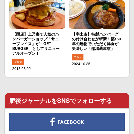
【閉店】上乃裏で人気のハ
【宇土市】特製ハンバーグ
ンバーガーショップ「サニ
の付け合わせが斬新！築150
ープレイス」が「GET
年の建物でいただく洋食が
BURGER」としてリニュー
美味しい「船場蔵屋敷」
アルオープン！
グルメ
グルメ
2024.10.26
2018.08.02
肥後ジャーナルをSNSでフォローする
FACEBOOK