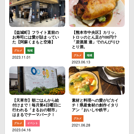
【益城町】フライト直前の
【熊本市中央区】カリッ、
お寿司には愛が詰まってい
トロッのとん足が100円!?
た【阿蘇くまもと空港】
「居酒屋 達」でのんびりひ
とり酒。
グルメ
地域
グルメ
地域
2023.11.01
2023.06.13
【天草市】朝ごはんから絵
素材と料理への愛がピカイ
付けまで！毎月第4日曜日に
チ！県産食材の創作イタリ
行われる「まるおの朝市」
アン「おいしや鉄平」
はまるでテーマパーク！
グルメ
グルメ
イベント
2021.06.28
2023.04.16