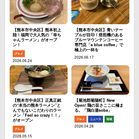
【熊本市中央区】熊本初上
【熊本市中央区】青いテー
陸！福岡で大人気の「幸ち
ブルが目印！焙煎機のある
ゃんラーメン」がオープ
ブルーマウンテンコーヒー
ン！
専門店「a blue coffee」で
極上の一杯を
グルメ
2026.06.17
2026.06.24
【熊本市中央区】正真正銘
【菊池郡菊陽町】New
の“本当の熊本ラーメン”と
Open! 鶏の旨さここに極ま
んでもないこだわりのラー
る。「鶏白湯soba」
メン「Feel so crazy！！」
グルメ
ニュース
地域
がオープン
2026.04.28
グルメ
2026.05.15