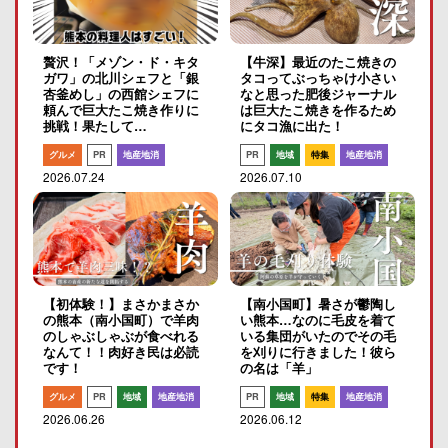
贅沢！「メゾン・ド・キタ
【牛深】最近のたこ焼きの
ガワ」の北川シェフと「銀
タコってぶっちゃけ小さい
杏釜めし」の西館シェフに
なと思った肥後ジャーナル
頼んで巨大たこ焼き作りに
は巨大たこ焼きを作るため
挑戦！果たして…
にタコ漁に出た！
グルメ
PR
地産地消
PR
地域
特集
地産地消
2026.07.24
2026.07.10
【初体験！】まさかまさか
【南小国町】暑さが鬱陶し
の熊本（南小国町）で羊肉
い熊本…なのに毛皮を着て
のしゃぶしゃぶが食べれる
いる集団がいたのでその毛
なんて！！肉好き民は必読
を刈りに行きました！彼ら
です！
の名は「羊」
グルメ
PR
地域
地産地消
PR
地域
特集
地産地消
2026.06.26
2026.06.12