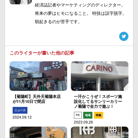
経済誌記者やマーケティングのディレクター。
将来の夢はヒモになること。 特技は誤字脱字。
朝起きるのが苦手です。
このライターが書いた他の記事
【菊陽町】天外天菊陽本店
一汗かこうぜ！スポーツ施
が11月10日で閉店
設化してるサンリーカリー
ノ菊陽で全力で遊ぶ！
ニュース
PR
地域
特集
2024.09.12
2023.09.26