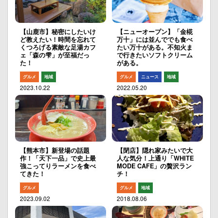
【山鹿市】秘密にしたいけ
【ニューオープン】「金椛
ど教えたい！時間を忘れて
万十」には並んででも食べ
くつろげる素敵な足湯カフ
たい万十がある。不知火ま
ェ「森の雫」が至福だっ
で行きたいソフトクリーム
た！
がある。
グルメ
地域
グルメ
ニュース
地域
2023.10.22
2022.05.20
【熊本市】新登場の話題
【閉店】隠れ家みたいで大
作！「天下一品」で史上最
人な気分！上通り「WHITE
強こってりラーメンを食べ
MODE CAFE」の贅沢ラン
てきた！
チ！
グルメ
グルメ
地域
2023.09.02
2018.08.06