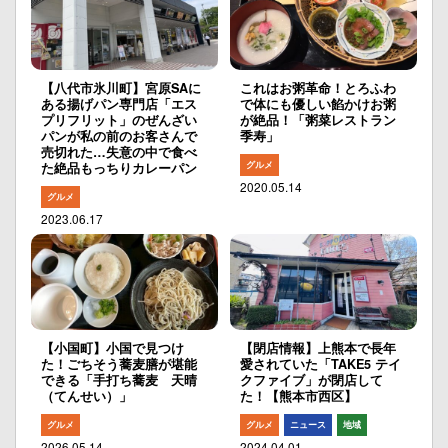
【八代市氷川町】宮原SAに
これはお粥革命！とろふわ
ある揚げパン専門店「エス
で体にも優しい餡かけお粥
プリフリット」のぜんざい
が絶品！「粥菜レストラン
パンが私の前のお客さんで
季寿」
売切れた…失意の中で食べ
グルメ
た絶品もっちりカレーパン
2020.05.14
グルメ
2023.06.17
【小国町】小国で見つけ
【閉店情報】上熊本で長年
た！ごちそう蕎麦膳が堪能
愛されていた「TAKE5 テイ
できる「手打ち蕎麦 天晴
クファイブ」が閉店して
（てんせい）」
た！【熊本市西区】
グルメ
グルメ
ニュース
地域
2026.05.14
2024.04.01