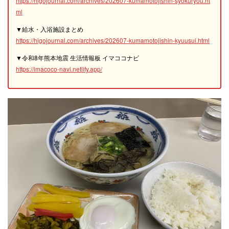
https://higojournal.com/archives/202607-kumamotojishin-syokuryou.ht
ml
▼給水・入浴施設まとめ
https://higojournal.com/archives/202607-kumamotojishin-kyuusui.html
▼令和8年熊本地震 生活情報板 イマココナビ
https://imacoco-navi.netlify.app/