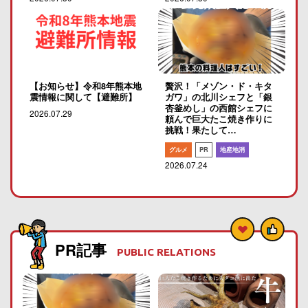
【お知らせ】令和8年熊本地
贅沢！「メゾン・ド・キタ
震情報に関して【避難所】
ガワ」の北川シェフと「銀
杏釜めし」の西館シェフに
2026.07.29
頼んで巨大たこ焼き作りに
挑戦！果たして…
グルメ
PR
地産地消
2026.07.24
PR記事
PUBLIC RELATIONS