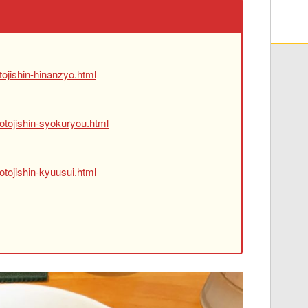
ojishin-hinanzyo.html
otojishin-syokuryou.html
tojishin-kyuusui.html