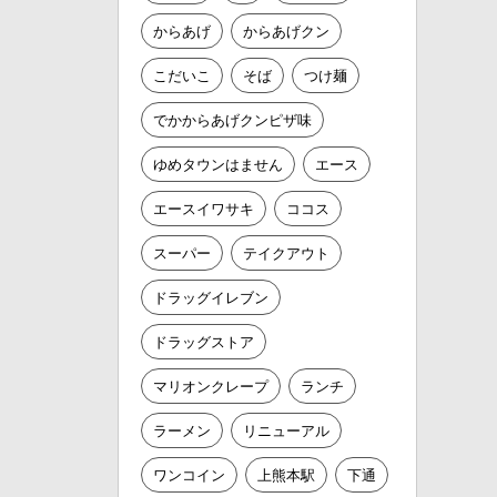
からあげ
からあげクン
こだいこ
そば
つけ麺
でかからあげクンピザ味
ゆめタウンはません
エース
エースイワサキ
ココス
スーパー
テイクアウト
ドラッグイレブン
ドラッグストア
マリオンクレープ
ランチ
ラーメン
リニューアル
ワンコイン
上熊本駅
下通