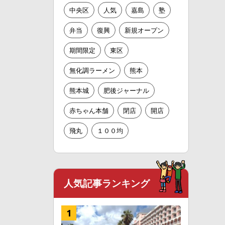
中央区
人気
嘉島
塾
弁当
復興
新規オープン
期間限定
東区
無化調ラーメン
熊本
熊本城
肥後ジャーナル
赤ちゃん本舗
閉店
開店
飛丸
１００均
人気記事ランキング