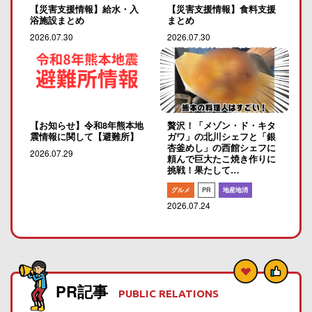
【災害支援情報】給水・入
【災害支援情報】食料支援
浴施設まとめ
まとめ
2026.07.30
2026.07.30
【お知らせ】令和8年熊本地
贅沢！「メゾン・ド・キタ
震情報に関して【避難所】
ガワ」の北川シェフと「銀
杏釜めし」の西館シェフに
2026.07.29
頼んで巨大たこ焼き作りに
挑戦！果たして…
グルメ
PR
地産地消
2026.07.24
PR記事
PUBLIC RELATIONS