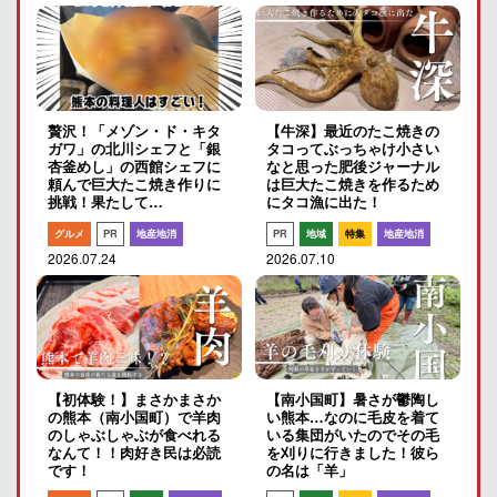
贅沢！「メゾン・ド・キタ
【牛深】最近のたこ焼きの
ガワ」の北川シェフと「銀
タコってぶっちゃけ小さい
杏釜めし」の西館シェフに
なと思った肥後ジャーナル
頼んで巨大たこ焼き作りに
は巨大たこ焼きを作るため
挑戦！果たして…
にタコ漁に出た！
グルメ
PR
地産地消
PR
地域
特集
地産地消
2026.07.24
2026.07.10
【初体験！】まさかまさか
【南小国町】暑さが鬱陶し
の熊本（南小国町）で羊肉
い熊本…なのに毛皮を着て
のしゃぶしゃぶが食べれる
いる集団がいたのでその毛
なんて！！肉好き民は必読
を刈りに行きました！彼ら
です！
の名は「羊」