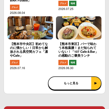
BAR Futaba」
グルメ
地域
グルメ
2026.07.25
2026.08.04
【熊本市中央区】初めてな
【熊本市東区】バーで味わ
のに懐かしい！日常から解
う本格薬膳！まだ知られて
放される異空間カフェ「凛
いない！「107 Cafe＆Bar」
やCafe」
の感動のご褒美ランチ
グルメ
グルメ
地域
2026.07.16
2026.06.30
もっと見る