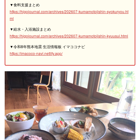
▼食料支援まとめ
https://higojournal.com/archives/202607-kumamotojishin-syokuryou.ht
ml
▼給水・入浴施設まとめ
https://higojournal.com/archives/202607-kumamotojishin-kyuusui.html
▼令和8年熊本地震 生活情報板 イマココナビ
https://imacoco-navi.netlify.app/