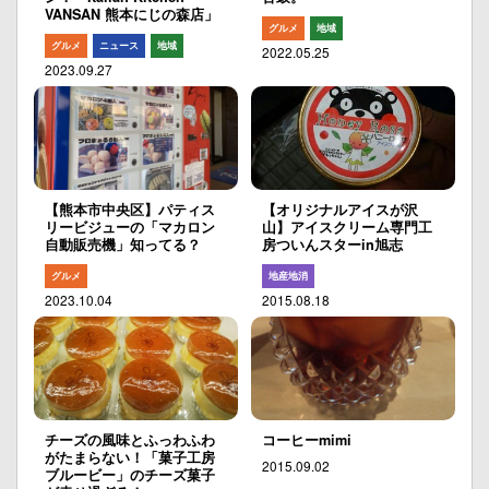
VANSAN 熊本にじの森店」
グルメ
地域
グルメ
ニュース
地域
2022.05.25
2023.09.27
【熊本市中央区】パティス
【オリジナルアイスが沢
リービジューの「マカロン
山】アイスクリーム専門工
自動販売機」知ってる？
房ついんスターin旭志
グルメ
地産地消
2023.10.04
2015.08.18
チーズの風味とふっわふわ
コーヒーmimi
がたまらない！「菓子工房
2015.09.02
ブルービー」のチーズ菓子