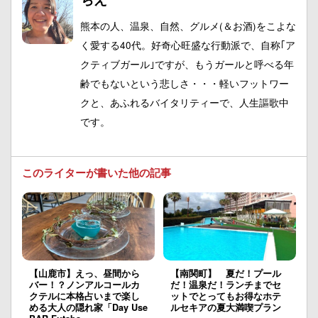
熊本の人、温泉、自然、グルメ(＆お酒)をこよな
く愛する40代。好奇心旺盛な行動派で、自称｢ア
クティブガール｣ですが、もうガールと呼べる年
齢でもないという悲しさ・・・軽いフットワー
クと、あふれるバイタリティーで、人生謳歌中
です。
このライターが書いた他の記事
【山鹿市】えっ、昼間から
【南関町】 夏だ！プール
バー！？ノンアルコールカ
だ！温泉だ！ランチまでセ
クテルに本格占いまで楽し
ットでとってもお得なホテ
める大人の隠れ家「Day Use
ルセキアの夏大満喫プラン