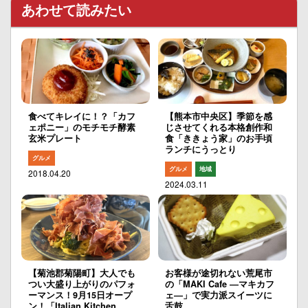
あわせて読みたい
食べてキレイに！？「カフ
【熊本市中央区】季節を感
ェポニー」のモチモチ酵素
じさせてくれる本格創作和
玄米プレート
食「ききょう家」のお手頃
ランチにうっとり
グルメ
グルメ
地域
2018.04.20
2024.03.11
【菊池郡菊陽町】大人でも
お客様が途切れない荒尾市
つい大盛り上がりのパフォ
の「MAKI Cafe ―マキカフ
ーマンス！9月15日オープ
ェ―」で実力派スイーツに
ン！「Italian Kitchen
舌鼓。