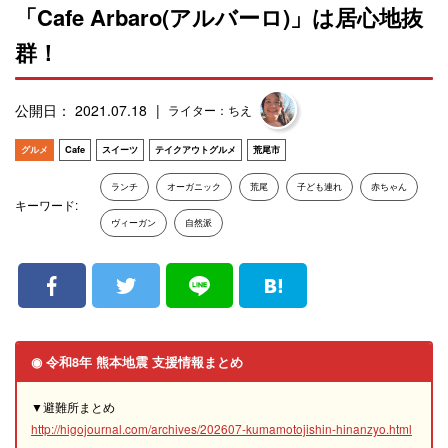
「Cafe Arbaro(アルバーロ)」は居心地抜
群！
公開日： 2021.07.18
ライター：ちえ
グルメ
Cafe
スイーツ
テイクアウトグルメ
荒尾市
ランチ
オーガニック
荒尾
子ども連れ
赤ちゃん
キーワード:
ヴィーガン
自然派
◉ 令和8年 熊本地震 支援情報まとめ
▼避難所まとめ
http://higojournal.com/archives/202607-kumamotojishin-hinanzyo.html