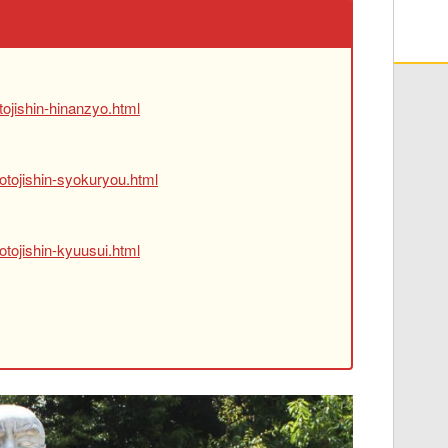
ojishin-hinanzyo.html
otojishin-syokuryou.html
tojishin-kyuusui.html