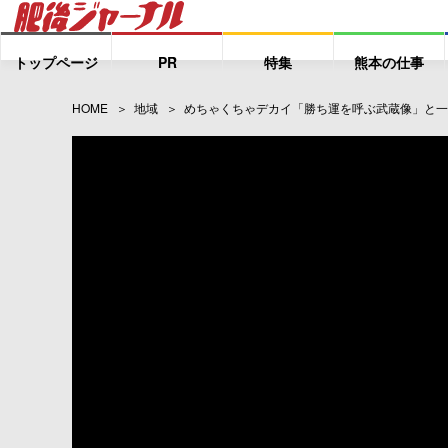
トップページ
PR
特集
熊本の仕事
HOME
地域
めちゃくちゃデカイ「勝ち運を呼ぶ武蔵像」と一