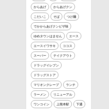
からあげ
からあげクン
こだいこ
そば
つけ麺
でかからあげクンピザ味
ゆめタウンはません
エース
エースイワサキ
ココス
スーパー
テイクアウト
ドラッグイレブン
ドラッグストア
マリオンクレープ
ランチ
ラーメン
リニューアル
ワンコイン
上熊本駅
下通