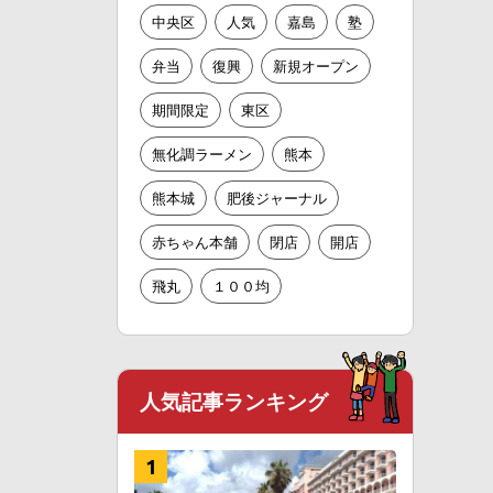
中央区
人気
嘉島
塾
弁当
復興
新規オープン
期間限定
東区
無化調ラーメン
熊本
熊本城
肥後ジャーナル
赤ちゃん本舗
閉店
開店
飛丸
１００均
人気記事ランキング