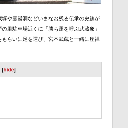
蔵塚や霊巌洞などいまなお残る伝承の史跡が
戸の里駐車場近くに「勝ち運を呼ぶ武蔵象」
をもらいに足を運び、宮本武蔵と一緒に座禅
次
[
hide
]