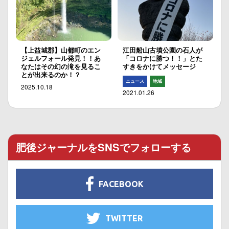
【上益城郡】山都町のエン
江田船山古墳公園の石人が
ジェルフォール発見！！あ
「コロナに勝つ！！」とた
なたはその幻の滝を見るこ
すきをかけてメッセージ
とが出来るのか！？
ニュース
地域
2025.10.18
2021.01.26
肥後ジャーナルをSNSでフォローする
FACEBOOK
TWITTER