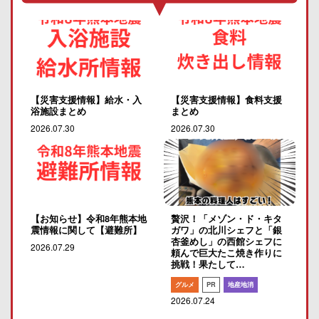
【災害支援情報】給水・入
【災害支援情報】食料支援
浴施設まとめ
まとめ
2026.07.30
2026.07.30
【お知らせ】令和8年熊本地
贅沢！「メゾン・ド・キタ
震情報に関して【避難所】
ガワ」の北川シェフと「銀
杏釜めし」の西館シェフに
2026.07.29
頼んで巨大たこ焼き作りに
挑戦！果たして…
グルメ
PR
地産地消
2026.07.24