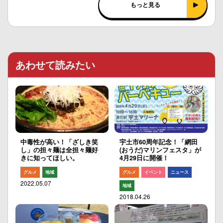
もっと見る
あわせて読みたい
中毒性が高い！「ざしき笑
宇土市60周年記念！「網田
し」の担々麺は全担々麺好
(おうだ)マリンフェスタ」が
きに知ってほしい。
4月29日に開催！
グルメ
地域
グルメ
イベント
ニュース
2022.05.07
地域
2018.04.26