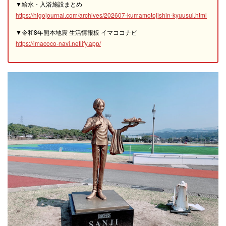
▼給水・入浴施設まとめ
https://higojournal.com/archives/202607-kumamotojishin-kyuusui.html
▼令和8年熊本地震 生活情報板 イマココナビ
https://imacoco-navi.netlify.app/