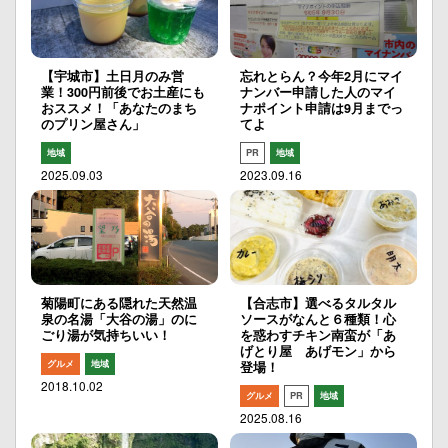
【宇城市】土日月のみ営
忘れとらん？今年2月にマイ
業！300円前後でお土産にも
ナンバー申請した人のマイ
おススメ！「あなたのまち
ナポイント申請は9月までっ
のプリン屋さん」
てよ
地域
PR
地域
2025.09.03
2023.09.16
菊陽町にある隠れた天然温
【合志市】選べるタルタル
泉の名湯「大谷の湯」のに
ソースがなんと６種類！心
ごり湯が気持ちいい！
を惑わすチキン南蛮が「あ
げとり屋 あげモン」から
グルメ
地域
登場！
2018.10.02
グルメ
PR
地域
2025.08.16