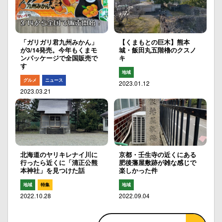
「ガリガリ君九州みかん」
【くまもとの巨木】熊本
が3/14発売。今年もくまモ
城・飯田丸五階櫓のクスノ
ンパッケージで全国販売で
キ
す
地域
グルメ
ニュース
2023.01.12
2023.03.21
北海道のヤリキレナイ川に
京都・壬生寺の近くにある
行ったら近くに「清正公熊
肥後藩屋敷跡が雑な感じで
本神社」を見つけた話
楽しかった件
地域
特集
地域
2022.10.28
2022.09.04