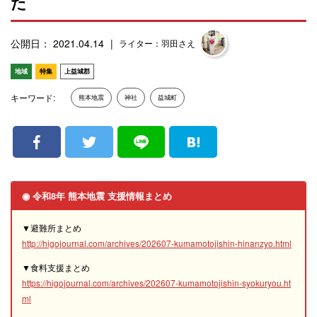
た
公開日： 2021.04.14
ライター：羽田さえ
地域
特集
上益城郡
キーワード:
熊本地震
神社
益城町
◉ 令和8年 熊本地震 支援情報まとめ
▼避難所まとめ
http://higojournal.com/archives/202607-kumamotojishin-hinanzyo.html
▼食料支援まとめ
https://higojournal.com/archives/202607-kumamotojishin-syokuryou.ht
ml