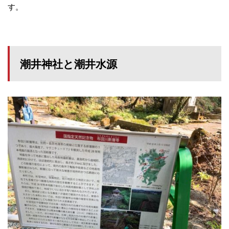
す。
潮井神社と潮井水源