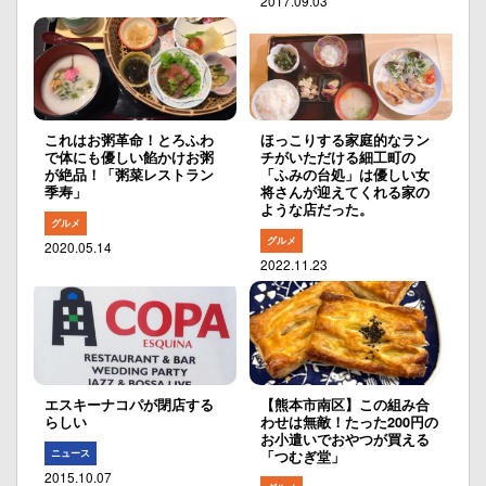
2017.09.03
これはお粥革命！とろふわ
ほっこりする家庭的なラン
で体にも優しい餡かけお粥
チがいただける細工町の
が絶品！「粥菜レストラン
「ふみの台処」は優しい女
季寿」
将さんが迎えてくれる家の
ような店だった。
グルメ
グルメ
2020.05.14
2022.11.23
エスキーナコパが閉店する
【熊本市南区】この組み合
らしい
わせは無敵！たった200円の
お小遣いでおやつが買える
ニュース
「つむぎ堂」
2015.10.07