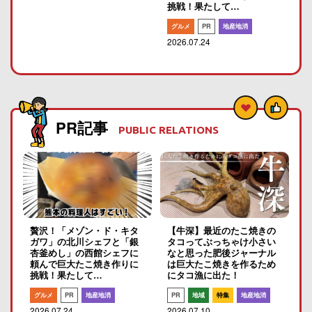
挑戦！果たして…
グルメ
PR
地産地消
2026.07.24
PR記事
PUBLIC RELATIONS
贅沢！「メゾン・ド・キタ
【牛深】最近のたこ焼きの
ガワ」の北川シェフと「銀
タコってぶっちゃけ小さい
杏釜めし」の西館シェフに
なと思った肥後ジャーナル
頼んで巨大たこ焼き作りに
は巨大たこ焼きを作るため
挑戦！果たして…
にタコ漁に出た！
グルメ
PR
地産地消
PR
地域
特集
地産地消
2026.07.24
2026.07.10