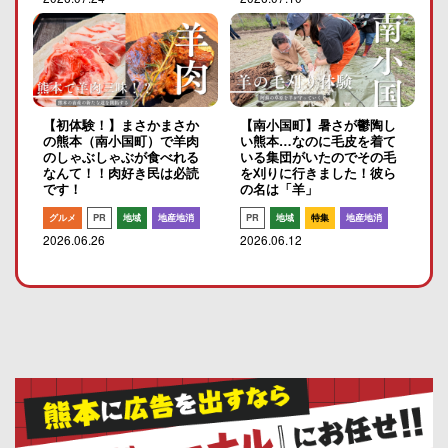
【初体験！】まさかまさか
【南小国町】暑さが鬱陶し
の熊本（南小国町）で羊肉
い熊本…なのに毛皮を着て
のしゃぶしゃぶが食べれる
いる集団がいたのでその毛
なんて！！肉好き民は必読
を刈りに行きました！彼ら
です！
の名は「羊」
グルメ
PR
地域
地産地消
PR
地域
特集
地産地消
2026.06.26
2026.06.12