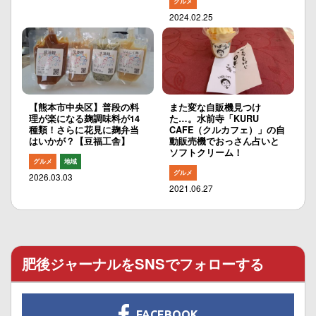
グルメ
2024.02.25
【熊本市中央区】普段の料
また変な自販機見つけ
理が楽になる麹調味料が14
た…。水前寺「KURU
種類！さらに花見に麹弁当
CAFE（クルカフェ）」の自
はいかが？【豆福工舎】
動販売機でおっさん占いと
ソフトクリーム！
グルメ
地域
グルメ
2026.03.03
2021.06.27
肥後ジャーナルをSNSでフォローする
FACEBOOK