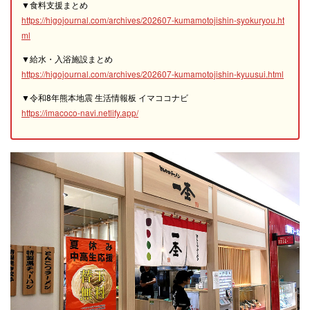
▼食料支援まとめ
https://higojournal.com/archives/202607-kumamotojishin-syokuryou.ht
ml
▼給水・入浴施設まとめ
https://higojournal.com/archives/202607-kumamotojishin-kyuusui.html
▼令和8年熊本地震 生活情報板 イマココナビ
https://imacoco-navi.netlify.app/