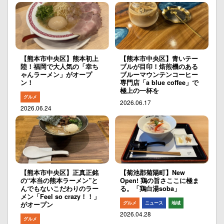
【熊本市中央区】熊本初上
【熊本市中央区】青いテー
陸！福岡で大人気の「幸ち
ブルが目印！焙煎機のある
ゃんラーメン」がオープ
ブルーマウンテンコーヒー
ン！
専門店「a blue coffee」で
極上の一杯を
グルメ
2026.06.17
2026.06.24
【熊本市中央区】正真正銘
【菊池郡菊陽町】New
の“本当の熊本ラーメン”と
Open! 鶏の旨さここに極ま
んでもないこだわりのラー
る。「鶏白湯soba」
メン「Feel so crazy！！」
グルメ
ニュース
地域
がオープン
2026.04.28
グルメ