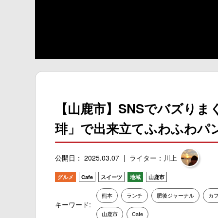
【山鹿市】SNSでバズりま
琲」で出来立てふわふわパ
公開日： 2025.03.07
ライター：川上
グルメ
Cafe
スイーツ
地域
山鹿市
熊本
ランチ
肥後ジャーナル
カ
キーワード:
山鹿市
Cafe