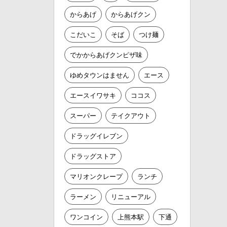
からあげ
からあげクン
こだいこ
そば
つけ麺
でかからあげクンピザ味
ゆめタウンはません
エース
エースイワサキ
ココス
スーパー
テイクアウト
ドラッグイレブン
ドラッグストア
マリオンクレープ
ランチ
ラーメン
リニューアル
ワンコイン
上熊本駅
下通