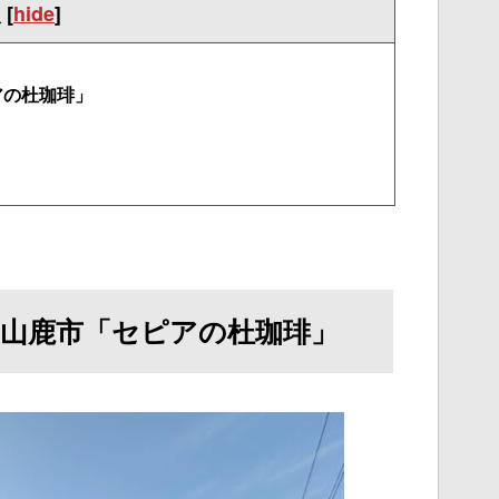
次
[
hide
]
アの杜珈琲」
山鹿市「セピアの杜珈琲」