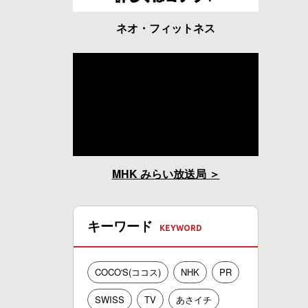
ネオ・フィットネス
MHK みらい放送局
キーワード
COCO'S(ココス)
NHK
PR
SWISS
TV
あさイチ