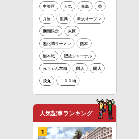
中央区
人気
嘉島
塾
弁当
復興
新規オープン
期間限定
東区
無化調ラーメン
熊本
熊本城
肥後ジャーナル
赤ちゃん本舗
閉店
開店
飛丸
１００均
人気記事ランキング