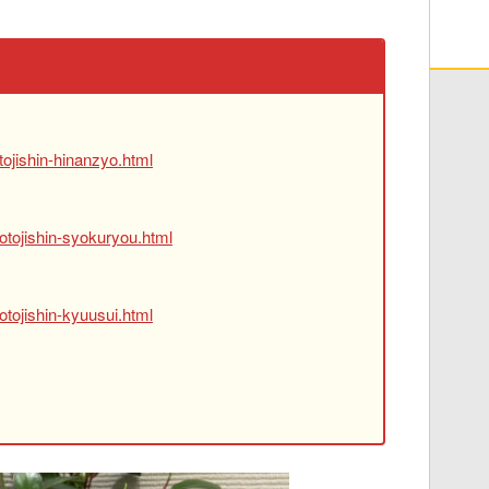
ojishin-hinanzyo.html
otojishin-syokuryou.html
tojishin-kyuusui.html