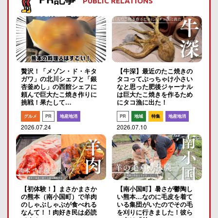
PUBLIC RELATIONS
贅沢！「メゾン・ド・キタ
【牛深】最近のたこ焼きの
ガワ」の北川シェフと「銀
タコってぶっちゃけ小さい
杏釜めし」の西館シェフに
なと思った肥後ジャーナル
頼んで巨大たこ焼き作りに
は巨大たこ焼きを作るため
挑戦！果たして…
にタコ漁に出た！
グルメ
PR
地産地消
PR
地域
特集
地産地消
2026.07.24
2026.07.10
【初体験！】まさかまさか
【南小国町】暑さが鬱陶し
の熊本（南小国町）で羊肉
い熊本…なのに毛皮を着て
のしゃぶしゃぶが食べれる
いる集団がいたのでその毛
なんて！！肉好き民は必読
を刈りに行きました！彼ら