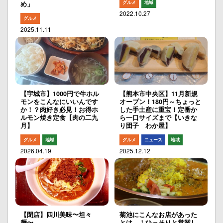
グルメ
地域
め」
2022.10.27
グルメ
2025.11.11
【宇城市】1000円で牛ホル
【熊本市中央区】11月新規
モンをこんなにいいんです
オープン！180円～ちょっと
か！？肉好き必見！お得ホ
した手土産に重宝！定番か
ルモン焼き定食【肉の二九
ら一口サイズまで【いきな
月】
り団子 わか屋】
グルメ
地域
グルメ
ニュース
地域
2026.04.19
2025.12.12
【閉店】四川美味〜坦々
菊池にこんなお店があった
麺〜
とは…！ひっそりと営業し