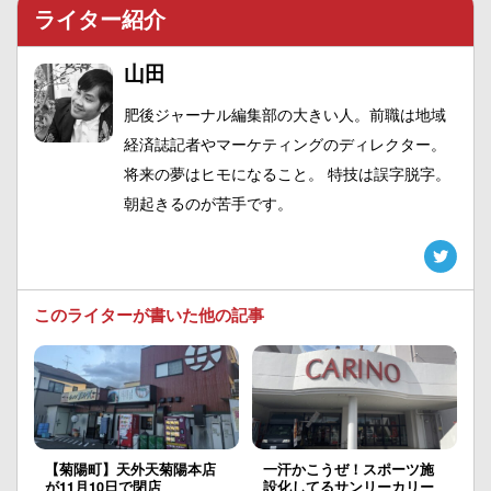
ライター紹介
山田
肥後ジャーナル編集部の大きい人。前職は地域
経済誌記者やマーケティングのディレクター。
将来の夢はヒモになること。 特技は誤字脱字。
朝起きるのが苦手です。
このライターが書いた他の記事
【菊陽町】天外天菊陽本店
一汗かこうぜ！スポーツ施
が11月10日で閉店
設化してるサンリーカリー