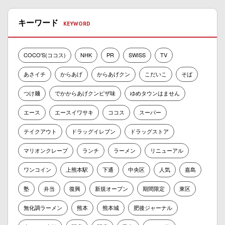
キーワード
COCO'S(ココス)
NHK
PR
SWISS
TV
あさイチ
からあげ
からあげクン
こだいこ
そば
つけ麺
でかからあげクンピザ味
ゆめタウンはません
エース
エースイワサキ
ココス
スーパー
テイクアウト
ドラッグイレブン
ドラッグストア
マリオンクレープ
ランチ
ラーメン
リニューアル
ワンコイン
上熊本駅
下通
中央区
人気
嘉島
塾
弁当
復興
新規オープン
期間限定
東区
無化調ラーメン
熊本
熊本城
肥後ジャーナル