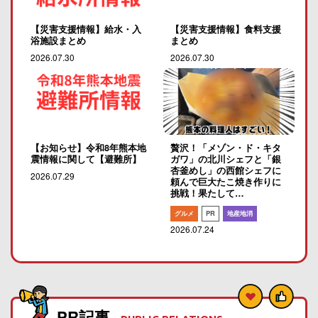
【災害支援情報】給水・入
【災害支援情報】食料支援
浴施設まとめ
まとめ
2026.07.30
2026.07.30
【お知らせ】令和8年熊本地
贅沢！「メゾン・ド・キタ
震情報に関して【避難所】
ガワ」の北川シェフと「銀
杏釜めし」の西館シェフに
2026.07.29
頼んで巨大たこ焼き作りに
挑戦！果たして…
グルメ
PR
地産地消
2026.07.24
PR記事