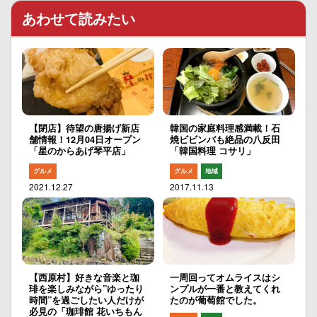
あわせて読みたい
【閉店】待望の唐揚げ新店
韓国の家庭料理感満載！石
舗情報！12月04日オープン
焼ビビンバも絶品の八反田
「星のからあげ琴平店」
「韓国料理 コサリ」
グルメ
グルメ
地域
2021.12.27
2017.11.13
【西原村】好きな音楽と珈
一周回ってオムライスはシ
琲を楽しみながら”ゆったり
ンプルが一番と教えてくれ
時間”を過ごしたい人だけが
たのが葡萄館でした。
必見の「珈琲館 花いちもん