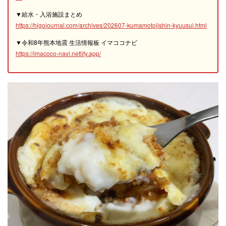
▼給水・入浴施設まとめ
https://higojournal.com/archives/202607-kumamotojishin-kyuusui.html
▼令和8年熊本地震 生活情報板 イマココナビ
https://imacoco-navi.netlify.app/