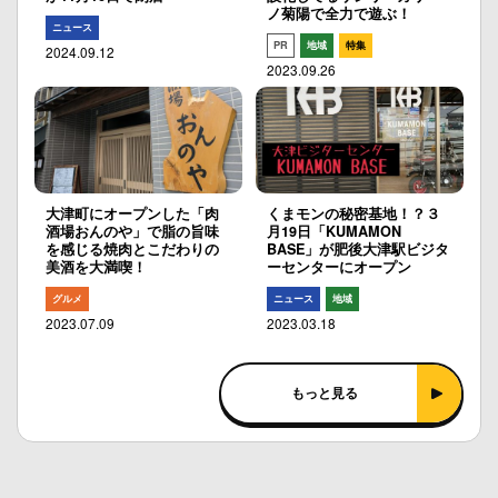
ノ菊陽で全力で遊ぶ！
ニュース
PR
地域
特集
2024.09.12
2023.09.26
大津町にオープンした「肉
くまモンの秘密基地！？３
酒場おんのや」で脂の旨味
月19日「KUMAMON
を感じる焼肉とこだわりの
BASE」が肥後大津駅ビジタ
美酒を大満喫！
ーセンターにオープン
グルメ
ニュース
地域
2023.07.09
2023.03.18
もっと見る