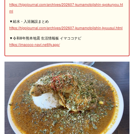
https://higojournal.com/archives/202607-kumamotojishin-syokuryou.ht
ml
▼給水・入浴施設まとめ
https://higojournal.com/archives/202607-kumamotojishin-kyuusui.html
▼令和8年熊本地震 生活情報板 イマココナビ
https://imacoco-navi.netlify.app/