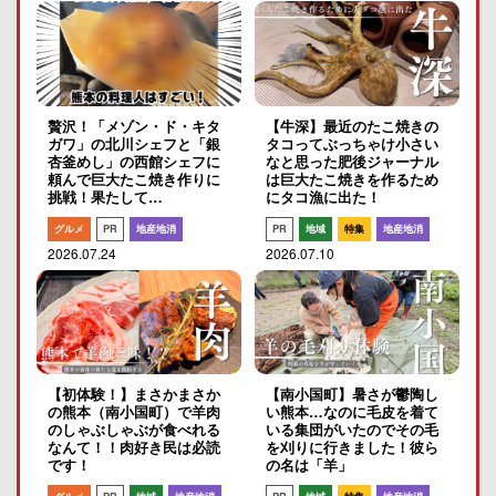
贅沢！「メゾン・ド・キタ
【牛深】最近のたこ焼きの
ガワ」の北川シェフと「銀
タコってぶっちゃけ小さい
杏釜めし」の西館シェフに
なと思った肥後ジャーナル
頼んで巨大たこ焼き作りに
は巨大たこ焼きを作るため
挑戦！果たして…
にタコ漁に出た！
グルメ
PR
地産地消
PR
地域
特集
地産地消
2026.07.24
2026.07.10
【初体験！】まさかまさか
【南小国町】暑さが鬱陶し
の熊本（南小国町）で羊肉
い熊本…なのに毛皮を着て
のしゃぶしゃぶが食べれる
いる集団がいたのでその毛
なんて！！肉好き民は必読
を刈りに行きました！彼ら
です！
の名は「羊」