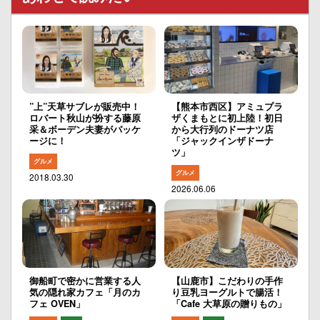
”上”天草サブレが販売中！
【熊本市西区】アミュプラ
ロバート秋山が扮する藤原
ザくまもとに初上陸！初日
采＆ボーデン夫妻がパッケ
から大行列のドーナツ店
ージに！
「ジャックインザドーナ
ツ」
グルメ
グルメ
2018.03.30
2026.06.06
御船町で密かに営業する人
【山鹿市】こだわりの手作
気の隠れ家カフェ「月のカ
り豆乳ヨーグルトで腸活！
フェ OVEN」
「Cafe 大草原の贈りもの」