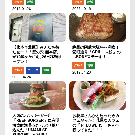
グルメ
地域
グルメ
地域
2019.01.28
2023.10.16
【熊本市北区】みんなお待
絶品の阿蘇大塚牛を満喫！
たせー！「壁の穴 熊本店」
駕町通り「GRILL 末松」の
が武蔵ヶ丘に4月26日移転オ
L-BONEステーキ！
ープン！
グルメ
地域
グルメ
ニュース
地域
2019.01.20
2023.04.26
人気のハンバーガー店
お花屋さんかと思ったらカ
「REEF BURGER」に有明
フェだった！花屋なカフェ
海漁師海苔をたっぷり練り
の「T-FLOWERS 」さんへ
込んだ「UMAMI SP
行ってきた！！！
BURGER」が登場！