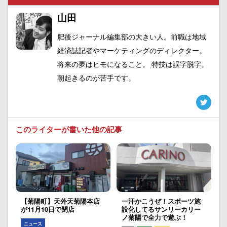
山田
肥後ジャーナル編集部の大きい人。前職は地域
経済誌記者やマーケティングのディレクター。
将来の夢はヒモになること。 特技は誤字脱字。
朝起きるのが苦手です。
このライターが書いた他の記事
【菊陽町】天外天菊陽本店
一汗かこうぜ！スポーツ施
が11月10日で閉店
設化してるサンリーカリー
ノ菊陽で全力で遊ぶ！
ニュース