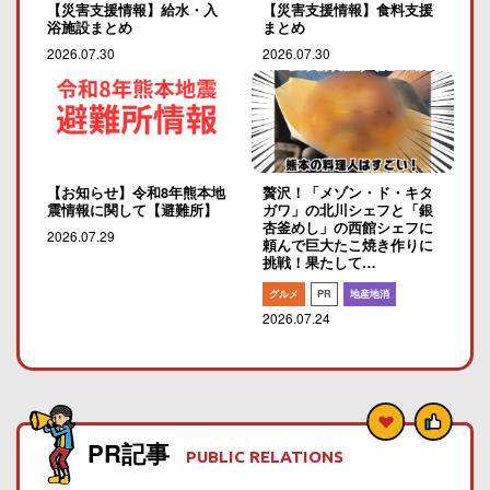
【災害支援情報】給水・入
【災害支援情報】食料支援
浴施設まとめ
まとめ
2026.07.30
2026.07.30
【お知らせ】令和8年熊本地
贅沢！「メゾン・ド・キタ
震情報に関して【避難所】
ガワ」の北川シェフと「銀
杏釜めし」の西館シェフに
2026.07.29
頼んで巨大たこ焼き作りに
挑戦！果たして…
グルメ
PR
地産地消
2026.07.24
PR記事
PUBLIC RELATIONS