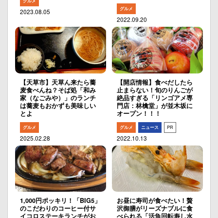
グルメ
グルメ
2023.08.05
2022.09.20
【天草市】天草ん来たら蕎
【開店情報】食べだしたら
麦食べんね？そば処「和み
止まらない！旬のりんごが
家（なごみや）」のランチ
絶品すぎる「リンゴアメ専
は蕎麦もおかずも美味しい
門店：林檎堂」が並木坂に
とよ
オープン！！！
グルメ
グルメ
ニュース
PR
2025.02.28
2022.10.13
1,000円ポッキリ！「BIG5」
お昼に寿司が食べたい！贅
のこだわりのコーヒー付サ
沢御膳がリーズナブルに食
イコロステーキランチがお
べられる「​活魚回転寿し水