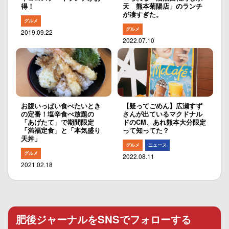
得！
天 熊本菊陽店」のランチ
が凄すぎた。
グルメ
グルメ
2019.09.22
2022.07.10
お腹いっぱい食べたいとき
【疑ってごめん】広瀬すず
の定番！塩辛食べ放題の
さんが出ているマクドナル
「あげたて」で期間限定
ドのCM、あれ熊本大分限定
「満福定食」と「本気盛り
って知ってた？
天丼」
グルメ
ニュース
グルメ
2022.08.11
2021.02.18
肥後ジャーナルをSNSでフォローする