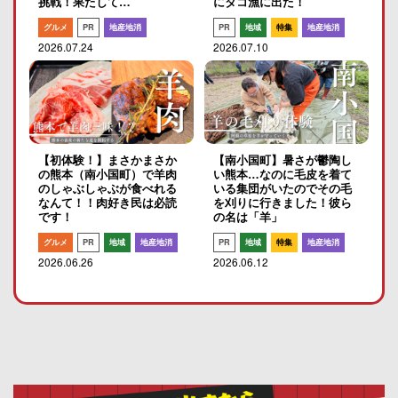
挑戦！果たして…
にタコ漁に出た！
グルメ
PR
地産地消
PR
地域
特集
地産地消
2026.07.24
2026.07.10
【初体験！】まさかまさか
【南小国町】暑さが鬱陶し
の熊本（南小国町）で羊肉
い熊本…なのに毛皮を着て
のしゃぶしゃぶが食べれる
いる集団がいたのでその毛
なんて！！肉好き民は必読
を刈りに行きました！彼ら
です！
の名は「羊」
グルメ
PR
地域
地産地消
PR
地域
特集
地産地消
2026.06.26
2026.06.12