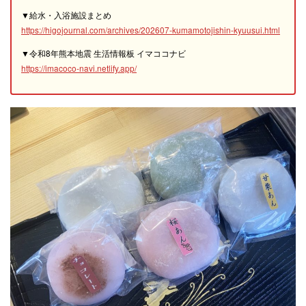
▼給水・入浴施設まとめ
https://higojournal.com/archives/202607-kumamotojishin-kyuusui.html
▼令和8年熊本地震 生活情報板 イマココナビ
https://imacoco-navi.netlify.app/