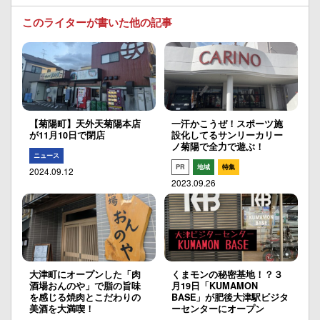
このライターが書いた他の記事
【菊陽町】天外天菊陽本店
一汗かこうぜ！スポーツ施
が11月10日で閉店
設化してるサンリーカリー
ノ菊陽で全力で遊ぶ！
ニュース
PR
地域
特集
2024.09.12
2023.09.26
大津町にオープンした「肉
くまモンの秘密基地！？３
酒場おんのや」で脂の旨味
月19日「KUMAMON
を感じる焼肉とこだわりの
BASE」が肥後大津駅ビジタ
美酒を大満喫！
ーセンターにオープン