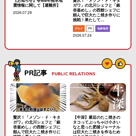
【お知らせ】令和8年熊本地
贅沢！「メゾン・ド・キタ
震情報に関して【避難所】
ガワ」の北川シェフと「銀
杏釜めし」の西館シェフに
2026.07.29
頼んで巨大たこ焼き作りに
挑戦！果たして…
グルメ
PR
地産地消
2026.07.24
PR記事
PUBLIC RELATIONS
贅沢！「メゾン・ド・キタ
【牛深】最近のたこ焼きの
ガワ」の北川シェフと「銀
タコってぶっちゃけ小さい
杏釜めし」の西館シェフに
なと思った肥後ジャーナル
頼んで巨大たこ焼き作りに
は巨大たこ焼きを作るため