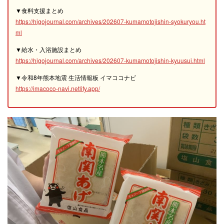
▼食料支援まとめ
https://higojournal.com/archives/202607-kumamotojishin-syokuryou.ht
ml
▼給水・入浴施設まとめ
https://higojournal.com/archives/202607-kumamotojishin-kyuusui.html
▼令和8年熊本地震 生活情報板 イマココナビ
https://imacoco-navi.netlify.app/