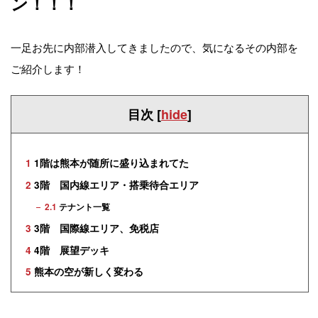
ン！！！
一足お先に内部潜入してきましたので、気になるその内部を
ご紹介します！
目次
[
hide
]
1
1階は熊本が随所に盛り込まれてた
2
3階 国内線エリア・搭乗待合エリア
2.1
テナント一覧
3
3階 国際線エリア、免税店
4
4階 展望デッキ
5
熊本の空が新しく変わる