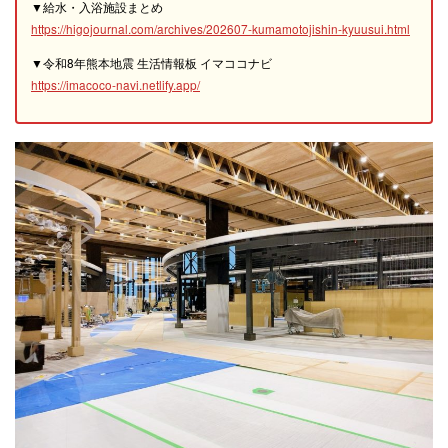
▼給水・入浴施設まとめ
https://higojournal.com/archives/202607-kumamotojishin-kyuusui.html
▼令和8年熊本地震 生活情報板 イマココナビ
https://imacoco-navi.netlify.app/