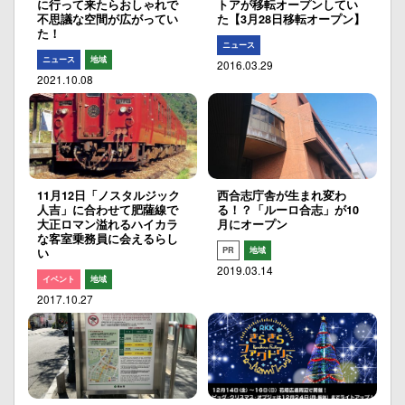
に行って来たらおしゃれで
トアが移転オープンしてい
不思議な空間が広がってい
た【3月28日移転オープン】
た！
ニュース
ニュース
地域
2016.03.29
2021.10.08
11月12日「ノスタルジック
西合志庁舎が生まれ変わ
人吉」に合わせて肥薩線で
る！？「ルーロ合志」が10
大正ロマン溢れるハイカラ
月にオープン
な客室乗務員に会えるらし
PR
地域
い
2019.03.14
イベント
地域
2017.10.27