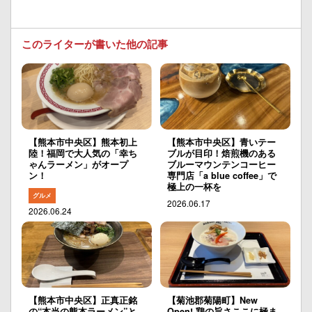
このライターが書いた他の記事
【熊本市中央区】熊本初上
【熊本市中央区】青いテー
陸！福岡で大人気の「幸ち
ブルが目印！焙煎機のある
ゃんラーメン」がオープ
ブルーマウンテンコーヒー
ン！
専門店「a blue coffee」で
極上の一杯を
グルメ
2026.06.17
2026.06.24
【熊本市中央区】正真正銘
【菊池郡菊陽町】New
の“本当の熊本ラーメン”と
Open! 鶏の旨さここに極ま