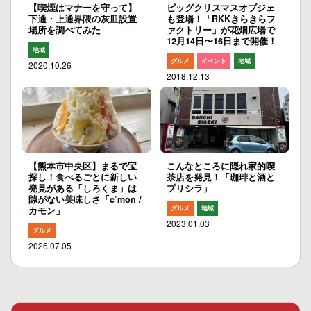
【喫煙はマナーを守って】
ビッグクリスマスオブジェ
下通・上通界隈の灰皿設置
も登場！「RKKきらきらフ
場所を調べてみた
ァクトリー」が花畑広場で
12月14日〜16日まで開催！
地域
グルメ
イベント
地域
2020.10.26
2018.12.13
【熊本市中央区】まるで宝
こんなところに隠れ家的喫
探し！食べるごとに新しい
茶店を発見！「珈琲と酒と
発見がある「しろくま」は
プリシラ」
隙がない美味しさ「c’mon /
グルメ
地域
カモン」
2023.01.03
グルメ
2026.07.05