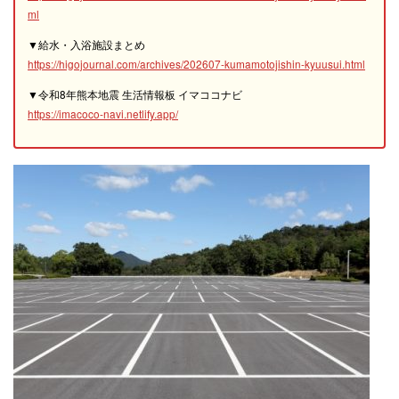
ml
▼給水・入浴施設まとめ
https://higojournal.com/archives/202607-kumamotojishin-kyuusui.html
▼令和8年熊本地震 生活情報板 イマココナビ
https://imacoco-navi.netlify.app/