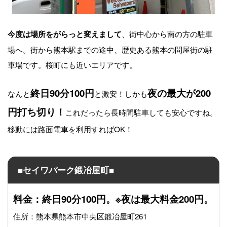
、街中心から南の方の駐車
今度は場所をがらっと変えまして
場へ。街から熊本駅までの途中、歴史ある熊本の問屋街の駐
車場です。桜町にも近いエリアです。
終日90分100円
夜の最大が200
なんと
と激安！しかも
円打ち切り！
これだったら長時間駐車しても安心ですね。
移動には路面電車を利用すればOK！
■セイワパーク鍛冶屋町■
料金：終日90分100円。※夜は最大料金200円。
住所：
熊本県熊本市中央区鍛冶屋町261