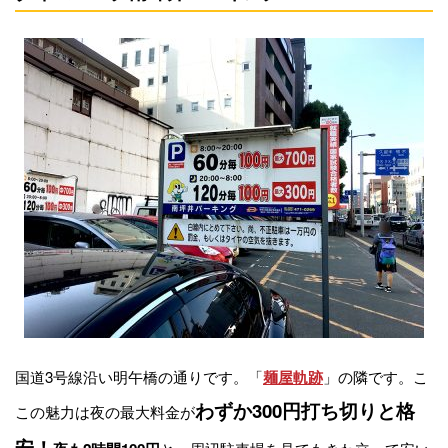
国道3号線沿い明午橋の通りです。「
」の隣です。こ
麺屋軌跡
わず
か300円打ち切りと格
この魅力は夜の最大料金が
安！