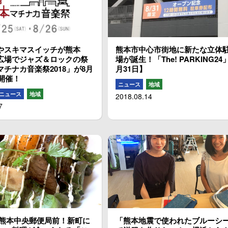
やスキマスイッチが熊本
熊本市中心市街地に新たな立体
広場でジャズ＆ロックの祭
場が誕生！「The! PARKING24
チナカ音楽祭2018」が8月
月31日】
日開催！
ニュース
地域
ニュース
地域
2018.08.14
7
 熊本中央郵便局前！新町に
「熊本地震で使われたブルーシ