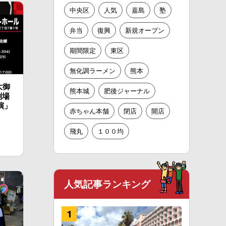
中央区
人気
嘉島
塾
弁当
復興
新規オープン
期間限定
東区
無化調ラーメン
熊本
大御
熊本城
肥後ジャーナル
劇場
演」
赤ちゃん本舗
閉店
開店
飛丸
１００均
人気記事ランキング