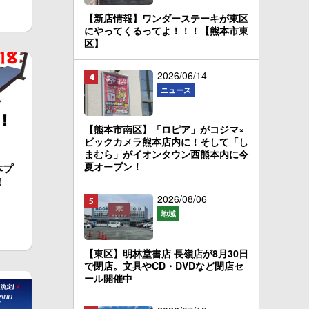
【新店情報】ワンダーステーキが東区
にやってくるってよ！！！【熊本市東
区】
2026/06/14
ニュース
【熊本市南区】「ロピア」がコジマ×
ビックカメラ熊本店内に！そして「し
まむら」がイオンタウン西熊本内に今
夏オープン！
本プ
！
2026/08/06
地域
【東区】明林堂書店 長嶺店が8月30日
で閉店。文具やCD・DVDなど閉店セ
ール開催中