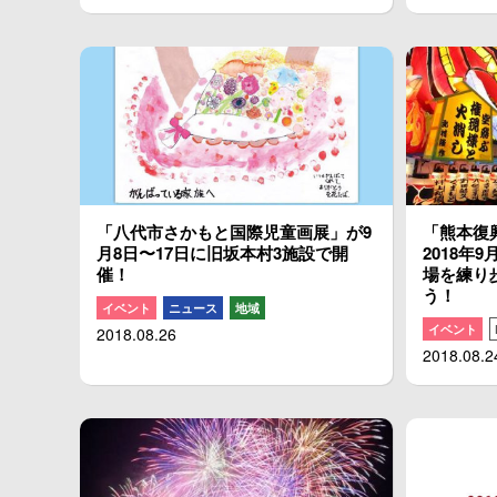
「八代市さかもと国際児童画展」が9
「熊本復
月8日〜17日に旧坂本村3施設で開
2018年
催！
場を練り
う！
イベント
ニュース
地域
イベント
2018.08.26
2018.08.2