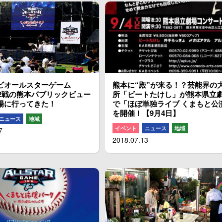
ビオールスターゲーム
熊本に“殿”が来る！？芸能界の
第2戦の熊本パブリックビュー
所「ビートたけし」が熊本県立
場に行ってきた！
で「ほぼ単独ライブ くまもと公
を開催！【9月4日】
ニュース
地域
イベント
ニュース
地域
7
2018.07.13