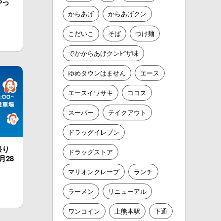
やっ
からあげ
からあげクン
こだいこ
そば
つけ麺
でかからあげクンピザ味
ゆめタウンはません
エース
エースイワサキ
ココス
スーパー
テイクアウト
ドラッグイレブン
祭り
ドラッグストア
月28
マリオンクレープ
ランチ
ラーメン
リニューアル
ワンコイン
上熊本駅
下通