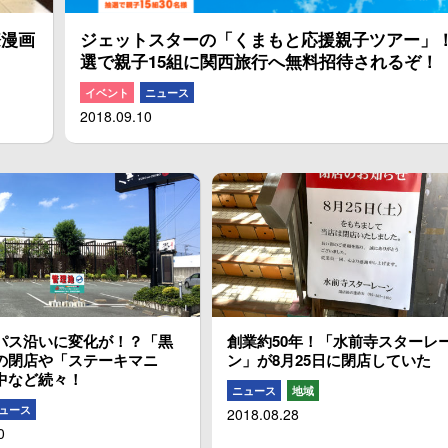
際漫画
ジェットスターの「くまもと応援親子ツアー」
選で親子15組に関西旅行へ無料招待されるぞ！
イベント
ニュース
2018.09.10
パス沿いに変化が！？「黒
創業約50年！「水前寺スターレ
の閉店や「ステーキマニ
ン」が8月25日に閉店していた
中など続々！
ニュース
地域
ュース
2018.08.28
0