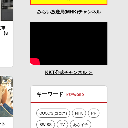
みらい放送局(MHK)チャンネル
駐車
」【8
KKT公式チャンネル
キーワード
COCO'S(ココス)
NHK
PR
ート
SWISS
TV
あさイチ