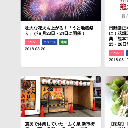
壮大な花火も上がる！「うと地蔵祭
日野皓正
り」が８月23日・24日に開催！
に！花畑
典「熊本マ
イベント
ニュース
地域
25・26
2018.08.20
イベント
2018.08.1
震災で休業していた「ふく泉 新市街
【閉店】