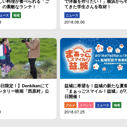
しい料理が食べられる「ご
で洋服を作りたい！」横浜から
」の素敵なランチ！
てきた学生さんを取材！
ュース
地域
ニュース
8
2018.08.06
3日限定！】Denkikanにて
益城に希望を！益城の新たな夏
ンタリー映画「西原村」公
「まぁっごスマイル！益城」が7
日開催！
グルメ
イベント
ニュース
地域
1
2018.07.25