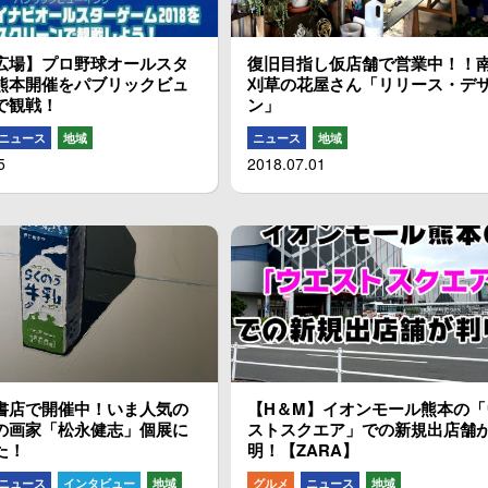
広場】プロ野球オールスタ
復旧目指し仮店舗で営業中！！
熊本開催をパブリックビュ
刈草の花屋さん「リリース・デ
で観戦！
ン」
ニュース
地域
ニュース
地域
5
2018.07.01
書店で開催中！いま人気の
【H＆M】イオンモール熊本の「
の画家「松永健志」個展に
ストスクエア」での新規出店舗
た！
明！【ZARA】
ニュース
インタビュー
地域
グルメ
ニュース
地域