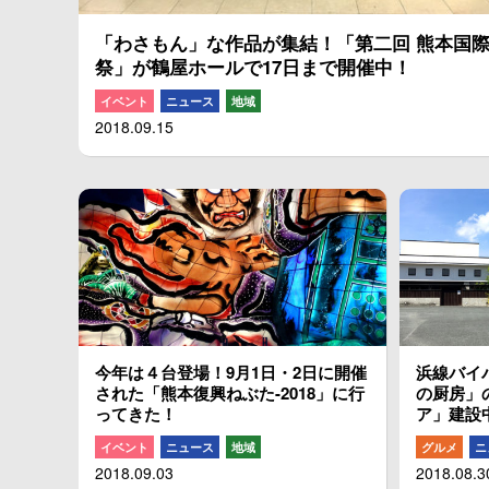
「わさもん」な作品が集結！「第二回 熊本国
祭」が鶴屋ホールで17日まで開催中！
イベント
ニュース
地域
2018.09.15
今年は４台登場！9月1日・2日に開催
浜線バイ
された「熊本復興ねぶた-2018」に行
の厨房」
ってきた！
ア」建設
イベント
ニュース
地域
グルメ
ニ
2018.09.03
2018.08.3