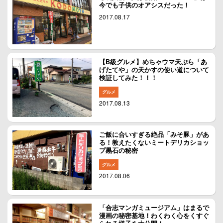
今でも子供のオアシスだった！
2017.08.17
【B級グルメ】めちゃウマ天ぷら「あ
げたてや」の天かすの使い道について
検証してみた！！！
グルメ
2017.08.13
ご飯に合いすぎる絶品「みそ豚」があ
る！教えたくないミートデリカショッ
プ黒石の秘密
グルメ
2017.08.06
「合志マンガミュージアム」はまるで
漫画の秘密基地！わくわく心をくすぐ