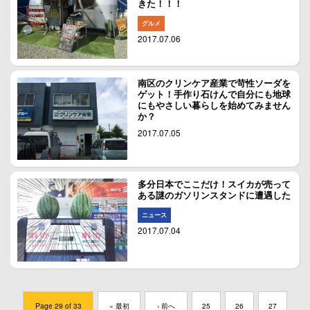
きた！！！
グルメ
2017.07.06
南区のクリンケア産業で苛性ソーダを
ゲット！手作り石けんで自分にも地球
にもやさしい暮らしを始めてみません
か？
2017.07.05
多分日本でここだけ！スイカが売って
ある謎のガソリンスタンドに遭遇した
ニュース
2017.07.04
Page 29 of 33
« 最初
‹ 前へ
25
26
27