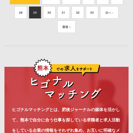
28
29
30
31
32
33
次へ ›
最後 »
ヒゴナルマッチングとは、肥後ジャーナルの媒体を活かし
て、熊本で自分に合う仕事を探している求職者と求人活動
をしている企業の情報をそれぞれ集め、お互いに明確なメ