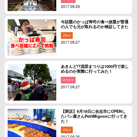
2017.09.29
今話題のかっぱ寿司の食べ放題が普通
の人でも元が取れるのか検証してきた
グルメ
2017.09.27
あきんど!?流団まつりは1000円で楽し
めるのか実際に行ってみた！
イベント
2017.09.27
【閉店】9月19日に合志市にOPENし
たパン屋さんPetitMignonに行ってき
た！
グルメ
2017.09.26