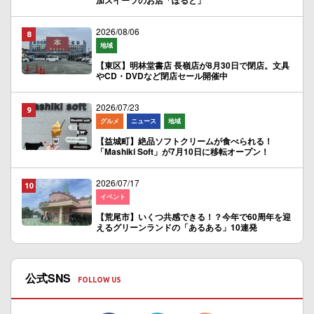
加スイーツのお店「ぽると」
2026/08/06
地域
【東区】明林堂書店 長嶺店が8月30日で閉店。文具
やCD・DVDなど閉店セール開催中
2026/07/23
グルメ
ニュース
地域
【益城町】絶品ソフトクリームが食べられる！
「Mashiki Soft」が7月10日に移転オープン！
2026/07/17
イベント
【荒尾市】いくつ共感できる！？今年で60周年を迎
えるグリーンランドの「あるある」10連発
公式SNS