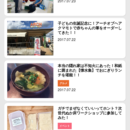
2017.07.23
子どもの生誕記念に！アーチオブヘア
クマモトで赤ちゃんの筆をオーダーし
てきた！！
2017.07.22
本当の隠れ家は不知火にあった！和紙
に囲まれた【懐水集】でおにぎりラン
チを堪能！！
グルメ
2017.07.22
ガチでまぜなくていいってホント？次
世代ぬか床ワークショップに参加して
みた！
イベント