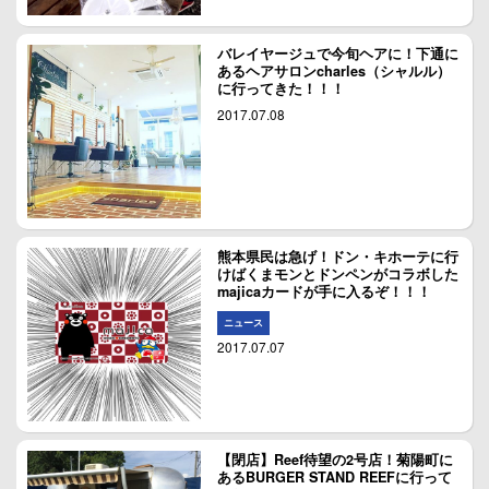
バレイヤージュで今旬ヘアに！下通に
あるヘアサロンcharles（シャルル）
に行ってきた！！！
2017.07.08
熊本県民は急げ！ドン・キホーテに行
けばくまモンとドンペンがコラボした
majicaカードが手に入るぞ！！！
ニュース
2017.07.07
【閉店】Reef待望の2号店！菊陽町に
あるBURGER STAND REEFに行って