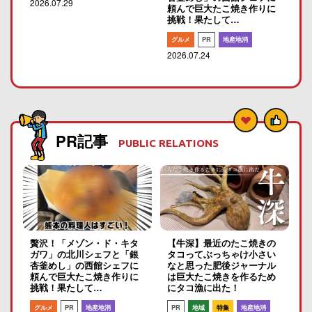
2026.07.29
頼んで巨大たこ焼き作りに
挑戦！果たして…
グルメ
PR
地産地消
2026.07.24
PR記事
PUBLIC RELATIONS
贅沢！「メゾン・ド・キタ
【牛深】最近のたこ焼きの
ガワ」の北川シェフと「銀
タコってぶっちゃけ小さい
杏釜めし」の西館シェフに
なと思った肥後ジャーナル
頼んで巨大たこ焼き作りに
は巨大たこ焼きを作るため
挑戦！果たして…
にタコ漁に出た！
グルメ
PR
地産地消
PR
地域
特集
地産地消