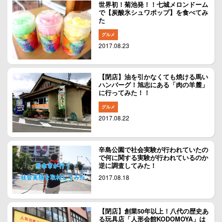
世界初！菊池発！！七城メロンドーム
で【炭酸氷シュワポップ】を食べてみ
た
グルメ
2017.08.23
【閉店】油を引かなくても焼ける馬い
ハンバーグ！旭志にある「肉の羊麓」
に行ってみた！！
グルメ
2017.08.22
辛島公園で社会実験が行われていたの
で何に関する実験が行われているのか
逆に調査してみた！
2017.08.18
【閉店】創業50年以上！八代の歴史あ
る玩具店「人形会館KODOMOYA」は