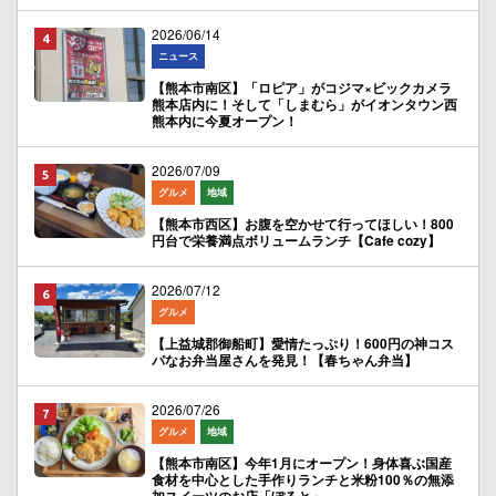
2026/06/14
ニュース
【熊本市南区】「ロピア」がコジマ×ビックカメラ
熊本店内に！そして「しまむら」がイオンタウン西
熊本内に今夏オープン！
2026/07/09
グルメ
地域
【熊本市西区】お腹を空かせて行ってほしい！800
円台で栄養満点ボリュームランチ【Cafe cozy】
2026/07/12
グルメ
【上益城郡御船町】愛情たっぷり！600円の神コス
パなお弁当屋さんを発見！【春ちゃん弁当】
2026/07/26
グルメ
地域
【熊本市南区】今年1月にオープン！身体喜ぶ国産
食材を中心とした手作りランチと米粉100％の無添