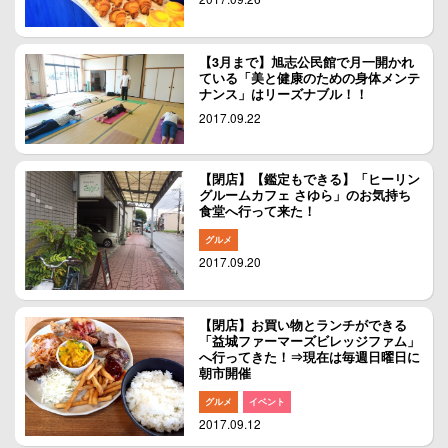
【3月まで】旭志公民館で月一開かれ
ている「美と健康のための身体メンテ
ナンス」はリーズナブル！！
2017.09.22
【閉店】【鑑定もできる】「ヒーリン
グルームカフェ さゆら」のお気持ち
食堂へ行って来た！
グルメ
2017.09.20
【閉店】お買い物とランチができる
「益城ファーマーズビレッジファム」
へ行ってきた！⇒現在は毎週日曜日に
朝市開催
グルメ
イベント
2017.09.12