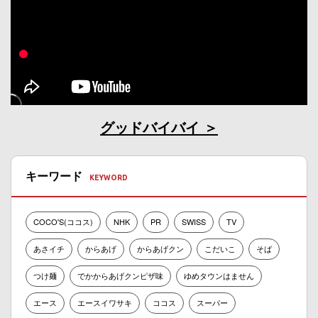
グッドバイバイ
キーワード
COCO'S(ココス)
NHK
PR
SWISS
TV
あさイチ
からあげ
からあげクン
こだいこ
そば
つけ麺
でかからあげクンピザ味
ゆめタウンはません
エース
エースイワサキ
ココス
スーパー