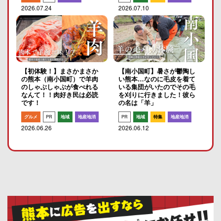
2026.07.24
2026.07.10
【初体験！】まさかまさか
【南小国町】暑さが鬱陶し
の熊本（南小国町）で羊肉
い熊本…なのに毛皮を着て
のしゃぶしゃぶが食べれる
いる集団がいたのでその毛
なんて！！肉好き民は必読
を刈りに行きました！彼ら
です！
の名は「羊」
グルメ
PR
地域
地産地消
PR
地域
特集
地産地消
2026.06.26
2026.06.12