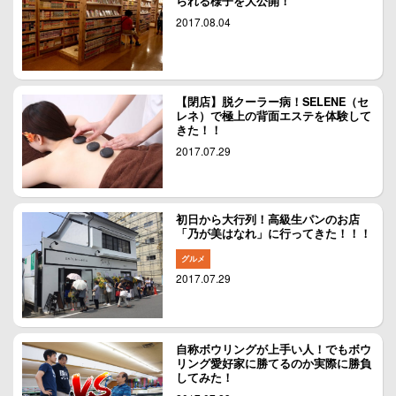
られる様子を大公開！
2017.08.04
【閉店】脱クーラー病！SELENE（セ
レネ）で極上の背面エステを体験して
きた！！
2017.07.29
初日から大行列！高級生パンのお店
「乃が美はなれ」に行ってきた！！！
グルメ
2017.07.29
自称ボウリングが上手い人！でもボウ
リング愛好家に勝てるのか実際に勝負
してみた！