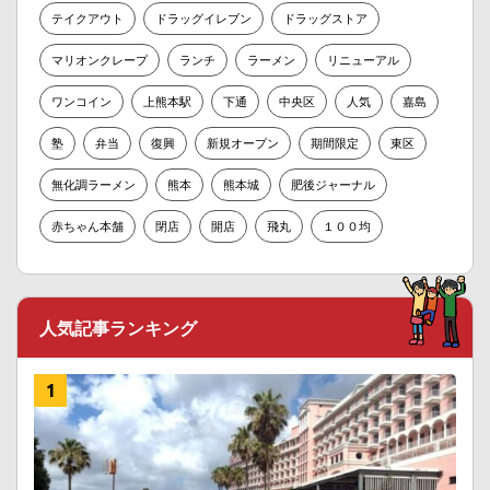
テイクアウト
ドラッグイレブン
ドラッグストア
マリオンクレープ
ランチ
ラーメン
リニューアル
ワンコイン
上熊本駅
下通
中央区
人気
嘉島
塾
弁当
復興
新規オープン
期間限定
東区
無化調ラーメン
熊本
熊本城
肥後ジャーナル
赤ちゃん本舗
閉店
開店
飛丸
１００均
人気記事ランキング