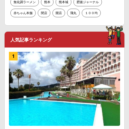
無化調ラーメン
熊本
熊本城
肥後ジャーナル
赤ちゃん本舗
閉店
開店
飛丸
１００均
人気記事ランキング