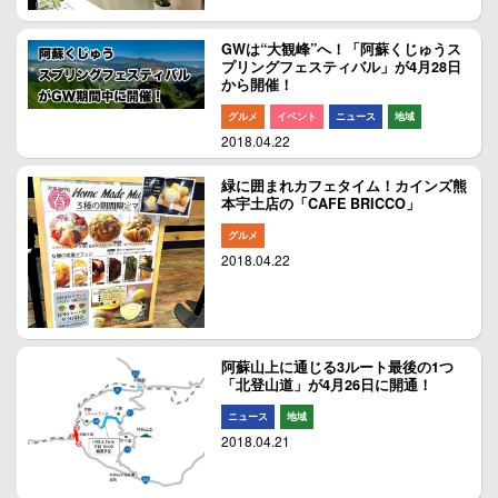
GWは“大観峰”へ！「阿蘇くじゅうス
プリングフェスティバル」が4月28日
から開催！
グルメ
イベント
ニュース
地域
2018.04.22
緑に囲まれカフェタイム！カインズ熊
本宇土店の「CAFE BRICCO」
グルメ
2018.04.22
阿蘇山上に通じる3ルート最後の1つ
「北登山道」が4月26日に開通！
ニュース
地域
2018.04.21