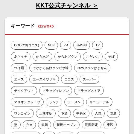
KKT公式チャンネル
キーワード
COCO'S(ココス)
NHK
PR
SWISS
TV
あさイチ
からあげ
からあげクン
こだいこ
そば
つけ麺
でかからあげクンピザ味
ゆめタウンはません
エース
エースイワサキ
ココス
スーパー
テイクアウト
ドラッグイレブン
ドラッグストア
マリオンクレープ
ランチ
ラーメン
リニューアル
ワンコイン
上熊本駅
下通
中央区
人気
嘉島
塾
弁当
復興
新規オープン
期間限定
東区