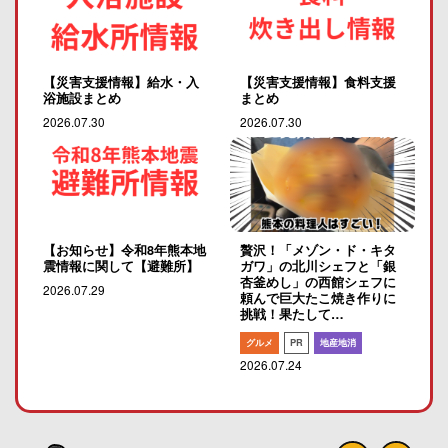
【災害支援情報】給水・入
【災害支援情報】食料支援
浴施設まとめ
まとめ
2026.07.30
2026.07.30
【お知らせ】令和8年熊本地
贅沢！「メゾン・ド・キタ
震情報に関して【避難所】
ガワ」の北川シェフと「銀
杏釜めし」の西館シェフに
2026.07.29
頼んで巨大たこ焼き作りに
挑戦！果たして…
グルメ
PR
地産地消
2026.07.24