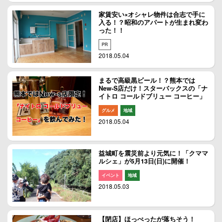
家賃安い×オシャレ物件は合志で手に
入る！？昭和のアパートが生まれ変わ
った！！
PR
2018.05.04
まるで高級黒ビール！？熊本では
New-S店だけ！スターバックスの「ナ
イトロ コールドブリュー コーヒー」
グルメ
地域
2018.05.04
益城町を震災前より元気に！「クママ
ルシェ」が5月13日(日)に開催！
イベント
地域
2018.05.03
【閉店】ほっぺったが落ちそう！