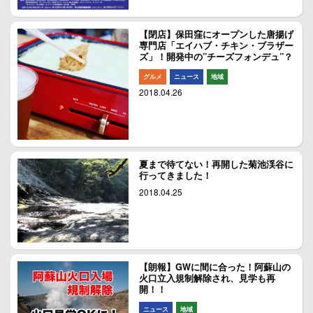
【閉店】保田窪にオープンした唐揚げ
専門店「エイハブ・チキン・ブラザー
ズ」！開発中の”チーズフォンデュ”？
グルメ
ニュース
地域
2018.04.26
夏まで待てない！再開した菊池渓谷に
行ってきました！
2018.04.25
【朗報】GWに間に合った！阿蘇山の
火口立入規制解除され、見学も再
開！！
ニュース
地域