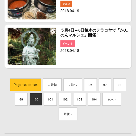
グルメ
2018.04.19
５月4日～6日植木のテラコヤで「かん
のんマルシェ」開催！
イベント
2018.04.18
Page 100 of 106
« 最初
‹ 前へ
96
97
98
99
100
101
102
103
104
次へ ›
最後 »