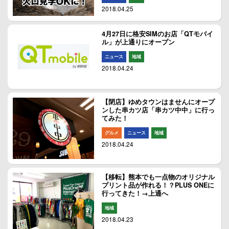
2018.04.25
4月27日に格安SIMのお店「QTモバイ
ル」が上通りにオープン
ニュース
地域
2018.04.24
【閉店】ゆめタウンはませんにオープ
ンした串カツ店「串カツ中中」に行っ
てみた！
グルメ
ニュース
地域
2018.04.24
【移転】熊本でも一点物のオリジナル
プリント品が作れる！？PLUS ONEに
行ってきた！→上通へ
地域
2018.04.23