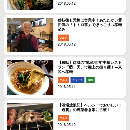
2018.05.12
移転後も元気に営業中！あたたかい雰
囲気の「トトロ亭」でほっこり→移転
済み
グルメ
2018.05.12
【移転】益城の“地産地消”中華レスト
ラン「藍・天」で極上の担々麺！→東
区へ移転
グルメ
ニュース
地域
2018.05.11
【酒場放浪記】ヘルシーでおいしい！
「通裏」の野菜巻き串に舌鼓！
グルメ
2018.05.10