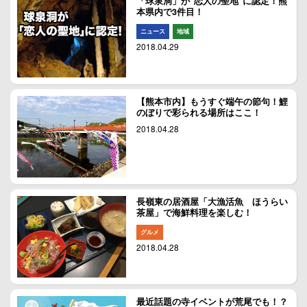
「球泉洞」が“恋人の聖地”に認定！熊
本県内で3件目！
ニュース
地域
2018.04.29
【熊本市内】もうすぐ端午の節句！鯉
のぼりで彩られる場所はここ！
2018.04.28
長嶺東の居酒屋「大漁活魚 ほうらい
茶屋」で海鮮料理を楽しむ！
グルメ
2018.04.28
最近話題の寺イベントが荒尾でも！？