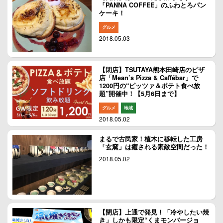
「PANNA COFFEE」のふわとろパン
ケーキ！
グルメ
2018.05.03
【閉店】TSUTAYA熊本田崎店のピザ
店「Mean’s Pizza & Caffébar」で
1200円の“ピッツァ＆ポテト食べ放
題”開催中！【5月6日まで】
グルメ
地域
2018.05.02
まるで古民家！植木に移転した工房
「玄窯」は癒される素敵空間だった！
2018.05.02
【閉店】上通で発見！「冷やしたい焼
き」しかも限定“くまモンバージョ