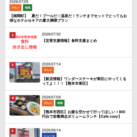
2026/07/25
グルメ
地域
【南関町】 夏だ！プールだ！温泉だ！ランチまでセットでとってもお
得なホテルセキアの夏大満喫プラン
2026/07/30
【災害支援情報】食料支援まとめ
2026/07/14
グルメ
【新店情報】ワンダーステーキが東区にやってくる
ってよ！！！【熊本市東区】
2026/07/09
グルメ
地域
【熊本市西区】お腹を空かせて行ってほしい！800
円台で栄養満点ボリュームランチ【Cafe cozy】
2026/06/14
ニュース