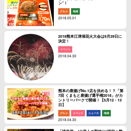
ン”！
グルメ
地域
2018.05.01
2018熊本江津湖花火大会は9月29日に
決定！
イベント
2018.04.30
熊本の唐揚げNo.1店を決める！？「第
7回 くまもと唐揚げ選手権2018」がカ
ントリーパークで開催！【5月12・13
日】
グルメ
イベント
ニュース
地域
2018.04.30