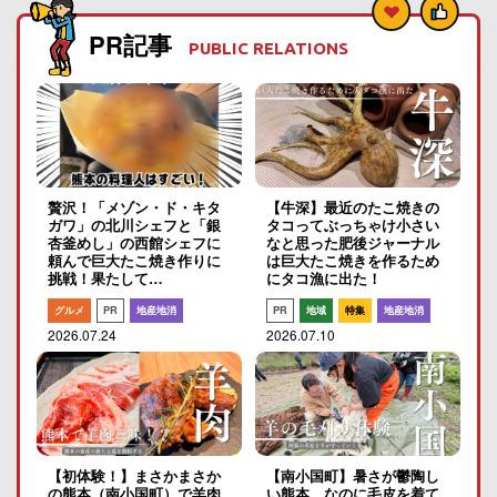
PR記事
PUBLIC RELATIONS
贅沢！「メゾン・ド・キタ
【牛深】最近のたこ焼きの
ガワ」の北川シェフと「銀
タコってぶっちゃけ小さい
杏釜めし」の西館シェフに
なと思った肥後ジャーナル
頼んで巨大たこ焼き作りに
は巨大たこ焼きを作るため
挑戦！果たして…
にタコ漁に出た！
グルメ
PR
地産地消
PR
地域
特集
地産地消
2026.07.24
2026.07.10
【初体験！】まさかまさか
【南小国町】暑さが鬱陶し
の熊本（南小国町）で羊肉
い熊本…なのに毛皮を着て