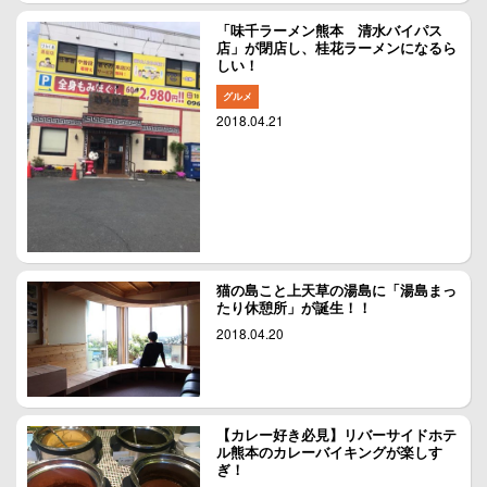
「味千ラーメン熊本 清水バイパス
店」が閉店し、桂花ラーメンになるら
しい！
グルメ
2018.04.21
猫の島こと上天草の湯島に「湯島まっ
たり休憩所」が誕生！！
2018.04.20
【カレー好き必見】リバーサイドホテ
ル熊本のカレーバイキングが楽しす
ぎ！