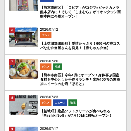
【熊本市南区】「ロピア」がコジマ×ビックカメラ
熊本店内に！そして「しまむら」がイオンタウン西
熊本内に今夏オープン！
2026/07/12
グルメ
【上益城郡御船町】愛情たっぷり！600円の神コス
パなお弁当屋さんを発見！【春ちゃん弁当】
2026/07/26
グルメ
地域
【熊本市南区】今年1月にオープン！身体喜ぶ国産
食材を中心とした手作りランチと米粉100％の無添
加スイーツのお店「ぽると」
2026/07/23
グルメ
ニュース
地域
【益城町】絶品ソフトクリームが食べられる！
「Mashiki Soft」が7月10日に移転オープン！
2026/07/17