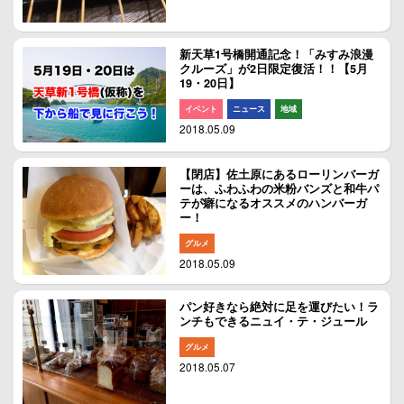
新天草1号橋開通記念！「みすみ浪漫
クルーズ」が2日限定復活！！【5月
19・20日】
イベント
ニュース
地域
2018.05.09
【閉店】佐土原にあるローリンバーガ
ーは、ふわふわの米粉バンズと和牛パ
テが癖になるオススメのハンバーガ
ー！
グルメ
2018.05.09
パン好きなら絶対に足を運びたい！ラ
ンチもできるニュイ・テ・ジュール
グルメ
2018.05.07