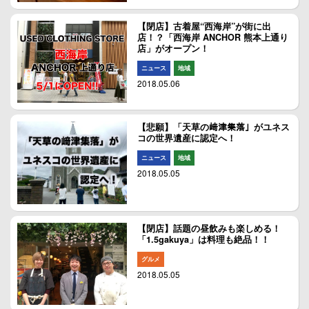
【閉店】古着屋“西海岸”が街に出
店！？「西海岸 ANCHOR 熊本上通り
店」がオープン！
ニュース
地域
2018.05.06
【悲願】「天草の﨑津集落」がユネス
コの世界遺産に認定へ！
ニュース
地域
2018.05.05
【閉店】話題の昼飲みも楽しめる！
「1.5gakuya」は料理も絶品！！
グルメ
2018.05.05