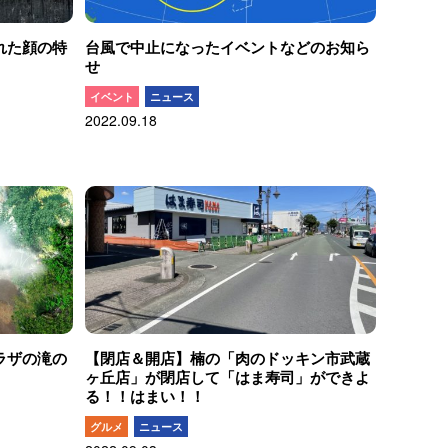
れた顔の特
台風で中止になったイベントなどのお知ら
せ
イベント
ニュース
2022.09.18
ラザの滝の
【閉店＆開店】楠の「肉のドッキン市武蔵
ヶ丘店」が閉店して「はま寿司」ができよ
る！！はまい！！
グルメ
ニュース