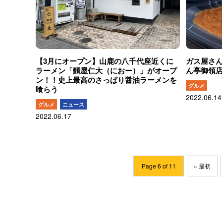
【3月にオープン】山鹿の八千代座近くに
ガス屋さ
ラーメン「麵屋仁大（におー）」がオープ
ん亭御領
ン！！史上最高のさっぱり醤油ラーメンを
グルメ
喰らう
2022.06.14
グルメ
ニュース
2022.06.17
Page 6 of 11
« 最初