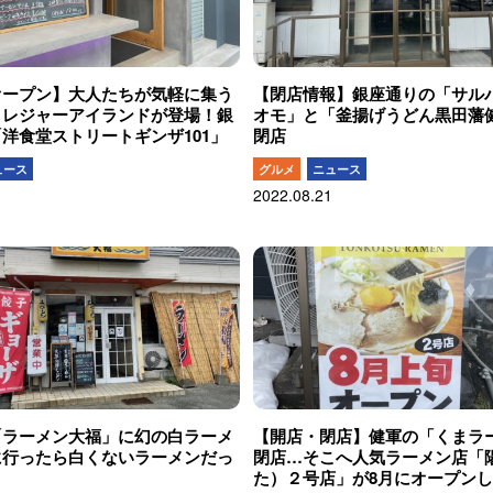
オープン】大人たちが気軽に集う
【閉店情報】銀座通りの「サル
トレジャーアイランドが登場！銀
オモ」と「釜揚げうどん黒田藩
洋食堂ストリートギンザ101」
閉店
ュース
グルメ
ニュース
2022.08.21
「ラーメン大福」に幻の白ラーメ
【開店・閉店】健軍の「くまラ
に行ったら白くないラーメンだっ
閉店…そこへ人気ラーメン店「
た）２号店」が8月にオープン