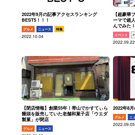
2022年9月の記事アクセスランキング
【超豪華
BEST5！！！
ーマで超
んでみた
グルメ
ニュース
特集
イベント
P
2022.10.04
2022.09.22
【閉店情報】創業55年！帯山でかすてぃら
2022年
饅頭を販売していた老舗和菓子店「ウエダ
グルメ
ニ
製菓」が閉店
2022.09.05
グルメ
ニュース