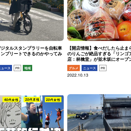
デジタルスタンプラリーを自転車
【開店情報】食べだしたら止ま
コンプリートできるのかやってみ
のりんごが絶品すぎる「リンゴ
店：林檎堂」が並木坂にオープ
ニュース
PR
地域
グルメ
ニュース
PR
2022.10.13