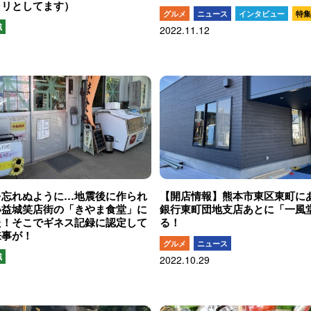
ラリとしてます）
グルメ
ニュース
インタビュー
特集
域
2022.11.12
を忘れぬように…地震後に作られ
【開店情報】熊本市東区東町に
い益城笑店街の「きやま食堂」に
銀行東町団地支店あとに「一風
た！そこでギネス記録に認定して
る！
来事が！
グルメ
ニュース
域
2022.10.29