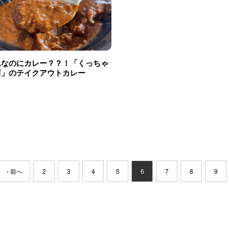
んなのにカレー？？！「くっちゃ
店」のテイクアウトカレー
‹ 前へ
2
3
4
5
6
7
8
9