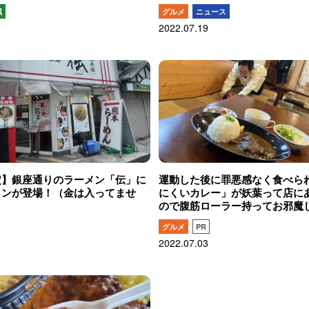
域
グルメ
ニュース
2022.07.19
定】銀座通りのラーメン「伝」に
運動した後に罪悪感なく食べら
メンが登場！（金は入ってませ
にくいカレー」が妖葉って店に
ので腹筋ローラー持ってお邪魔
グルメ
PR
2022.07.03