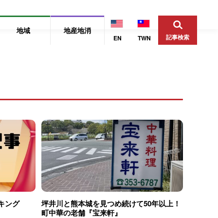
地域
地産地消
記事検索
EN
TWN
ンキング
坪井川と熊本城を見つめ続けて50年以上！
町中華の老舗『宝来軒』