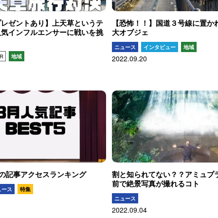
プレゼントあり】上天草というテ
【恐怖！！】国道３号線に置か
人気インフルエンサーに戦いを挑
大オブジェ
！
ニュース
インタビュー
地域
R
地域
2022.09.20
8月の記事アクセスランキング
割と知られてない？？アミュプ
前で絶景写真が撮れるコト
ュース
特集
ニュース
2022.09.04