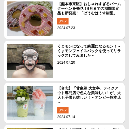
【熊本市東区】おしゃれすぎるバーム
クーヘンを発見！9月までの期間限定
品も新発売！「ばうむはうす樹里」
グルメ
2024.07.23
くまモンになって綺麗になるモン！～
くまモンフェイスパックを使ってリラ
ックスしてみました～
2024.07.20
【合志】「甘泉処 大文字」テイクア
ウト専門店で色んな美味しい！が、大
人も子供も嬉しい！～アンビー熊本店
～
グルメ
2024.07.14