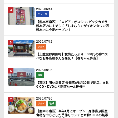
2026/06/14
ニュース
【熊本市南区】「ロピア」がコジマ×ビックカメラ
熊本店内に！そして「しまむら」がイオンタウン西
熊本内に今夏オープン！
2026/07/12
グルメ
【上益城郡御船町】愛情たっぷり！600円の神コス
パなお弁当屋さんを発見！【春ちゃん弁当】
2026/08/06
地域
【東区】明林堂書店 長嶺店が8月30日で閉店。文具
やCD・DVDなど閉店セール開催中
2026/07/26
グルメ
地域
【熊本市南区】今年1月にオープン！身体喜ぶ国産
食材を中心とした手作りランチと米粉100％の無添