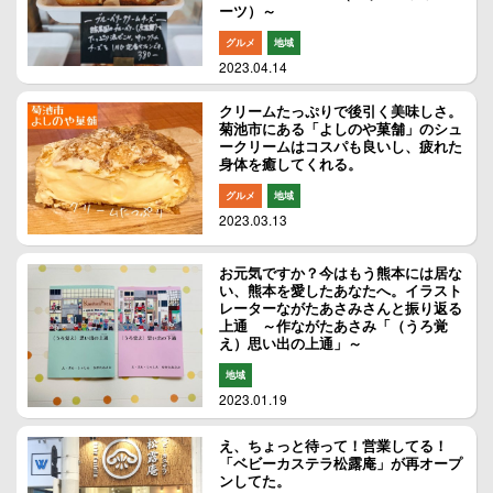
ーツ）～
グルメ
地域
2023.04.14
クリームたっぷりで後引く美味しさ。
菊池市にある「よしのや菓舗」のシュ
ークリームはコスパも良いし、疲れた
身体を癒してくれる。
グルメ
地域
2023.03.13
お元気ですか？今はもう熊本には居な
い、熊本を愛したあなたへ。イラスト
レーターながたあさみさんと振り返る
上通 ～作ながたあさみ「（うろ覚
え）思い出の上通」～
地域
2023.01.19
え、ちょっと待って！営業してる！
「ベビーカステラ松露庵」が再オープ
ンしてた。