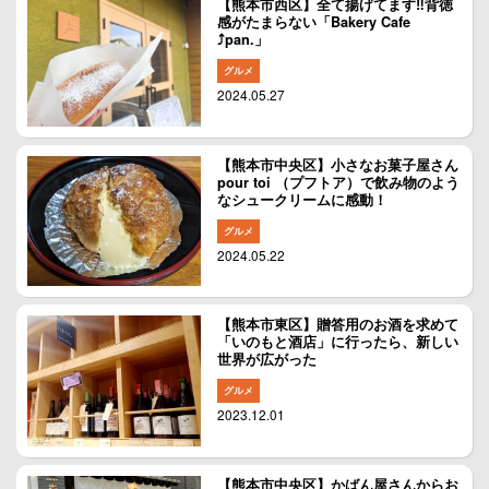
【熊本市西区】全て揚げてます‼︎背徳
感がたまらない「Bakery Cafe
⤴︎pan.」
グルメ
2024.05.27
【熊本市中央区】小さなお菓子屋さん
pour toi （プフトア）で飲み物のよう
なシュークリームに感動！
グルメ
2024.05.22
【熊本市東区】贈答用のお酒を求めて
「いのもと酒店」に行ったら、新しい
世界が広がった
グルメ
2023.12.01
【熊本市中央区】かばん屋さんからお