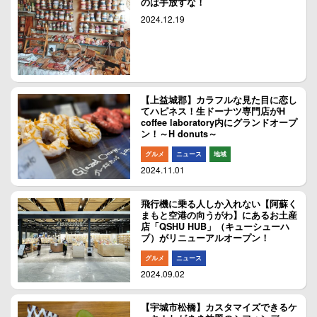
のは手放すな！
2024.12.19
【上益城郡】カラフルな見た目に恋し
てハピネス！生ドーナツ専門店がH
coffee laboratory内にグランドオープ
ン！～H donuts～
グルメ
ニュース
地域
2024.11.01
飛行機に乗る人しか入れない【阿蘇く
まもと空港の向うがわ】にあるお土産
店「QSHU HUB」（キューシューハ
ブ）がリニューアルオープン！
グルメ
ニュース
2024.09.02
【宇城市松橋】カスタマイズできるケ