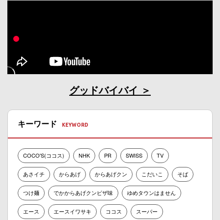
グッドバイバイ
キーワード
COCO'S(ココス)
NHK
PR
SWISS
TV
あさイチ
からあげ
からあげクン
こだいこ
そば
つけ麺
でかからあげクンピザ味
ゆめタウンはません
エース
エースイワサキ
ココス
スーパー