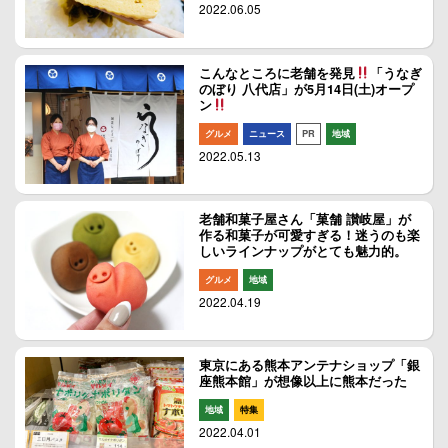
2022.06.05
こんなところに老舗を発見
「うなぎ
のぼり 八代店」が5月14日(土)オープ
ン
グルメ
ニュース
PR
地域
2022.05.13
老舗和菓子屋さん「菓舗 讃岐屋」が
作る和菓子が可愛すぎる！迷うのも楽
しいラインナップがとても魅力的。
グルメ
地域
2022.04.19
東京にある熊本アンテナショップ「銀
座熊本館」が想像以上に熊本だった
地域
特集
2022.04.01