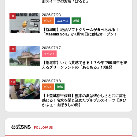
加スイーツのお店「ぽると」
2026/07/23
グルメ
ニュース
地域
【益城町】絶品ソフトクリームが食べられる！
「Mashiki Soft」が7月10日に移転オープン！
2026/07/17
イベント
【荒尾市】いくつ共感できる！？今年で60周年を迎
えるグリーンランドの「あるある」10連発
2026/07/18
グルメ
地域
【上益城郡甲佐町】熊本の夏は懐かしさと共に涼を
感じる！名水を閉じ込めたプルプルスイーツ【さび
かふぇ・山ぼうしの樹】
公式SNS