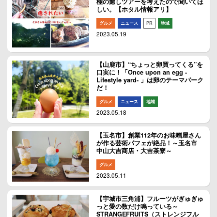
極の癒しツアーを考えたので聞いてほ
しい。【ホタル情報アリ】
グルメ
ニュース
PR
地域
2023.05.19
【山鹿市】“ちょっと卵買ってくる”を
口実に！「Once upon an egg -
Lifestyle yard- 」は卵のテーマパーク
だ！
グルメ
ニュース
地域
2023.05.18
【玉名市】創業112年のお味噌屋さん
が作る芸術パフェが絶品！～玉名市
中山大吉商店・大吉茶寮～
グルメ
2023.05.11
【宇城市三角浦】フルーツがぎゅぎゅ
っと愛の数だけ鳴っている～
STRANGEFRUITS（ストレンジフル