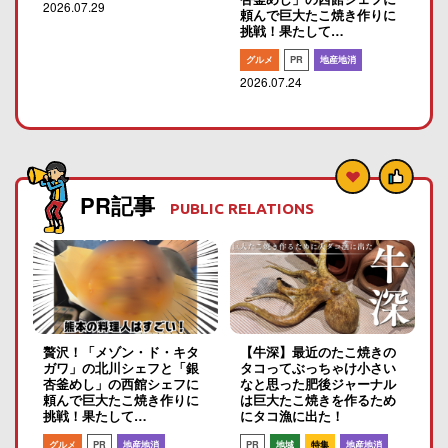
2026.07.29
頼んで巨大たこ焼き作りに
挑戦！果たして…
グルメ
PR
地産地消
2026.07.24
PR記事
PUBLIC RELATIONS
贅沢！「メゾン・ド・キタ
【牛深】最近のたこ焼きの
ガワ」の北川シェフと「銀
タコってぶっちゃけ小さい
杏釜めし」の西館シェフに
なと思った肥後ジャーナル
頼んで巨大たこ焼き作りに
は巨大たこ焼きを作るため
挑戦！果たして…
にタコ漁に出た！
グルメ
PR
地産地消
PR
地域
特集
地産地消