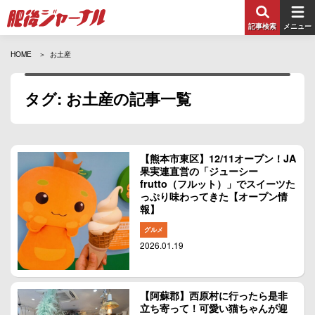
記事検索
メニュー
HOME
お土産
タグ: お土産の記事一覧
【熊本市東区】12/11オープン！JA
果実連直営の「ジューシー
frutto（フルット）」でスイーツた
っぷり味わってきた【オープン情
報】
グルメ
2026.01.19
【阿蘇郡】西原村に行ったら是非
立ち寄って！可愛い猫ちゃんが迎