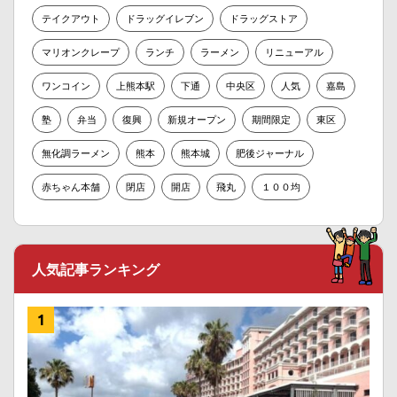
テイクアウト
ドラッグイレブン
ドラッグストア
マリオンクレープ
ランチ
ラーメン
リニューアル
ワンコイン
上熊本駅
下通
中央区
人気
嘉島
塾
弁当
復興
新規オープン
期間限定
東区
無化調ラーメン
熊本
熊本城
肥後ジャーナル
赤ちゃん本舗
閉店
開店
飛丸
１００均
人気記事ランキング