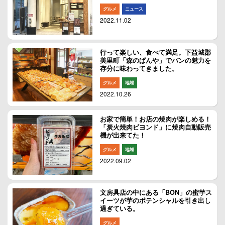
グルメ
ニュース
2022.11.02
行って楽しい、食べて満足。下益城郡
美里町「森のぱんや」でパンの魅力を
存分に味わってきました。
グルメ
地域
2022.10.26
お家で簡単！お店の焼肉が楽しめる！
「炭火焼肉ビヨンド」に焼肉自動販売
機が出来てた！
グルメ
地域
2022.09.02
文房具店の中にある「BON」の蜜芋ス
イーツが芋のポテンシャルを引き出し
過ぎている。
グルメ