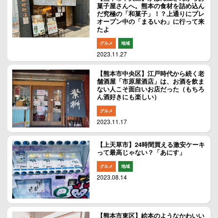
菓子屋さんへ。熊本の食材を詰め込ん
だ究極の「和菓子」！？上通りにプレ
オープン中の「まるいわ」に行って来
たよ
グルメ
地域
2023.11.27
【熊本市中央区】江戸時代から続く老
舗酒屋「市原屋酒店」は、お酒を飲ま
ない人こそ面白いお店だった（もちろ
ん酒好きにも楽しい）
グルメ
2023.11.17
【上天草市】24時間買える激安ケーキ
って最高じゃない？「あにす」
グルメ
地域
2023.08.14
【熊本市東区】絵本のようなかわいい