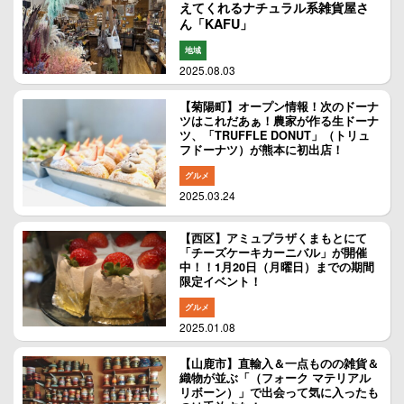
えてくれるナチュラル系雑貨屋さ
ん「KAFU」
地域
2025.08.03
【菊陽町】オープン情報！次のドーナ
ツはこれだあぁ！農家が作る生ドーナ
ツ、「TRUFFLE DONUT」（トリュ
フドーナツ）が熊本に初出店！
グルメ
2025.03.24
【西区】アミュプラザくまもとにて
「チーズケーキカーニバル」が開催
中！！1月20日（月曜日）までの期間
限定イベント！
グルメ
2025.01.08
【山鹿市】直輸入＆一点ものの雑貨＆
織物が並ぶ「（フォーク マテリアル
リボーン）」で出会って気に入ったも