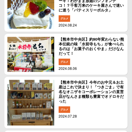
ーキ！わがまま放題のシフォンデ
コ！？千客万来のケーキ屋さんで迷い
に迷う「パティスリーポルタ」
グルメ
2024.08.24
【熊本市中央区】約90年変わらない熊
本伝統の味「水前寺もち」が食べられ
るのは「お菓子のおくやま」だけなん
だって！
グルメ
2024.08.06
【熊本市中央区】今年のお中元＆お土
産はこれで決まり！「つきごま」で有
名なオニザキコーポレーションの直営
店がなんさま種類も豊富でオドロキだ
った
グルメ
2024.07.28