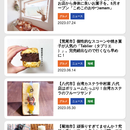
お店から身体に良いお菓子を。5月オ
ープン「こめこのおやつamam」
グルメ
ニュース
2023.07.24
【荒尾市】個性的なスコーンや焼き菓
子が人気の「Tablier（タブリエ
）」。完売続出なので行くなら早め
に！
グルメ
ニュース
地域
2023.06.14
【八代市】台湾カステラ中村屋 八代
店はボリュームたっぷり！台湾カステ
ラのフルーツサンド
グルメ
ニュース
地域
2023.05.30
【菊池市】頑張りすぎてませんか？究