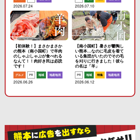
2026.07.24
2026.07.10
【初体験！】まさかまさか
【南小国町】暑さが鬱陶し
の熊本（南小国町）で羊肉
い熊本…なのに毛皮を着て
のしゃぶしゃぶが食べれる
いる集団がいたのでその毛
なんて！！肉好き民は必読
を刈りに行きました！彼ら
です！
の名は「羊」
グルメ
PR
地域
地産地消
PR
地域
特集
地産地消
2026.06.26
2026.06.12