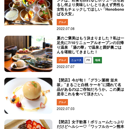
ンチは、野菜も摂れるしボリュームもあ
るし何より美味しいしとりあえず男性も
女性もチェックしてほしい「Honobono
ばる大安」
グルメ
2022.07.08
夏のご褒美はもう決まりました？私は一
足先に7/10リニューアルオープンの日帰
り温泉 「湯の華」で温泉と囲炉裏ごは
んを堪能してきました！
グルメ
ニュース
PR
地域
2022.07.07
【閉店】今が旬！「グラン菓樹 並木
坂」”まるごと白桃 ケーキ”に隠れて名
品があるのはご存知だろうか。この夏は
是非これを食べて頂きたい。
グルメ
2022.07.03
【閉店】女子歓喜！ボリュームたっぷり
だけどヘルシー♡「ワッフルカーン熊本