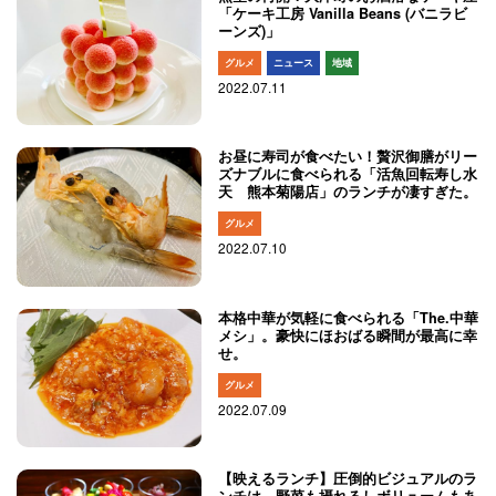
「ケーキ工房 Vanilla Beans (バニラビ
ーンズ)」
グルメ
ニュース
地域
2022.07.11
お昼に寿司が食べたい！贅沢御膳がリー
ズナブルに食べられる「​活魚回転寿し水
天 熊本菊陽店」のランチが凄すぎた。
グルメ
2022.07.10
本格中華が気軽に食べられる「The.中華
メシ」。豪快にほおばる瞬間が最高に幸
せ。
グルメ
2022.07.09
【映えるランチ】圧倒的ビジュアルのラ