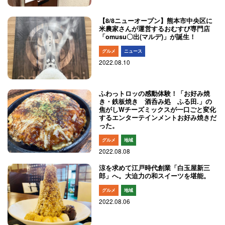
【8/8ニューオープン】熊本市中央区に
米農家さんが運営するおむすび専門店
「omusu〇出(マルデ)」が誕生！
グルメ
ニュース
2022.08.10
ふわっトロッの感動体験！「お好み焼
き・鉄板焼き 酒呑み処 ふる田.」の
焦がしWチーズミックスが一口ごと変化
するエンターテインメントお好み焼きだ
った。
グルメ
地域
2022.08.08
涼を求めて江戸時代創業「白玉屋新三
郎」へ。大迫力の和スイーツを堪能。
グルメ
地域
2022.08.06