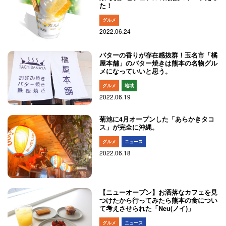
た！
グルメ
2022.06.24
バターの香りが存在感抜群！玉名市「橘
屋本舗」のバター焼きは熊本の名物グル
メになっていいと思う。
グルメ
地域
2022.06.19
菊池に4月オープンした「あらかきタコ
ス」が完全に沖縄。
グルメ
ニュース
2022.06.18
【ニューオープン】お洒落なカフェを見
つけたから行ってみたら熊本の食につい
て考えさせられた「Neu(ノイ)」
グルメ
ニュース