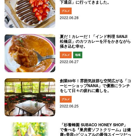
下通店」に行ってきました。
グルメ
2022.06.28
夏だ！カレーだ！「インド料理 SANJI
松橋店」のカツカレーを汗をかきながら
掻き込む幸せ。
グルメ
地域
2022.06.27
創業69年！雰囲気抜群な空間広がる「コ
ーヒーショップNANA」で優雅にランチ
をして日々の疲れに癒しを。
グルメ
2022.06.25
「杉養蜂園 SUBACO HONEY SHOP」
で食べる『巣房蜜ソフトクリーム』は健
康×美容×ビジュアルの最強スイーツだっ