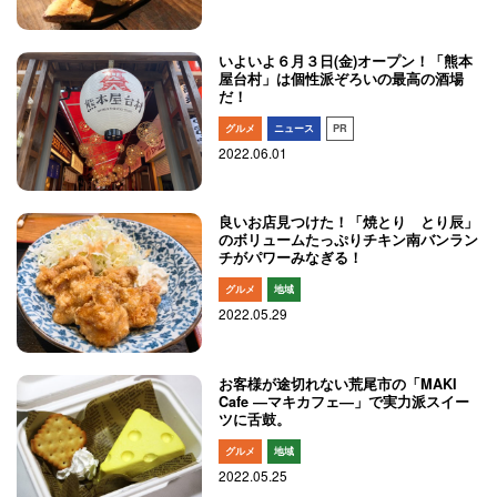
いよいよ６月３日(金)オープン！「熊本
屋台村」は個性派ぞろいの最高の酒場
だ！
グルメ
ニュース
PR
2022.06.01
良いお店見つけた！「焼とり とり辰」
のボリュームたっぷりチキン南バンラン
チがパワーみなぎる！
グルメ
地域
2022.05.29
お客様が途切れない荒尾市の「MAKI
Cafe ―マキカフェ―」で実力派スイー
ツに舌鼓。
グルメ
地域
2022.05.25