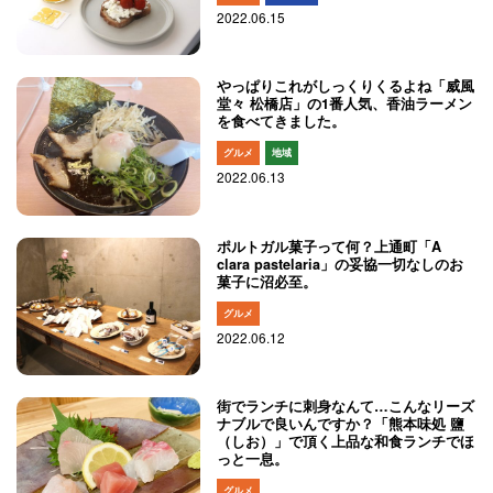
2022.06.15
やっぱりこれがしっくりくるよね「威風
堂々 松橋店」の1番人気、香油ラーメン
を食べてきました。
グルメ
地域
2022.06.13
ポルトガル菓子って何？上通町「A
clara pastelaria」の妥協一切なしのお
菓子に沼必至。
グルメ
2022.06.12
街でランチに刺身なんて…こんなリーズ
ナブルで良いんですか？「熊本味処 鹽
（しお）」で頂く上品な和食ランチでほ
っと一息。
グルメ