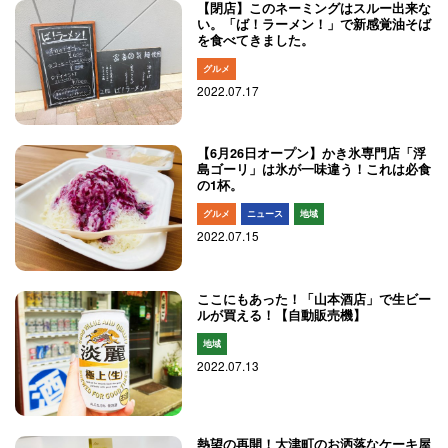
【閉店】このネーミングはスルー出来な
い。「ば！ラーメン！」で新感覚油そば
を食べてきました。
グルメ
2022.07.17
【6月26日オープン】かき氷専門店「浮
島ゴーリ」は氷が一味違う！これは必食
の1杯。
グルメ
ニュース
地域
2022.07.15
ここにもあった！「山本酒店」で生ビー
ルが買える！【自動販売機】
地域
2022.07.13
熱望の再開！大津町のお洒落なケーキ屋