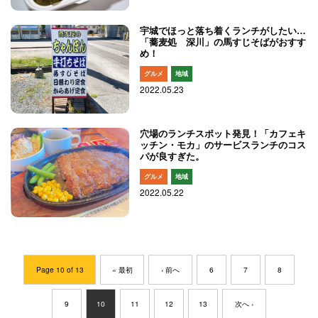
宇城でほっと落ち着くランチがしたい…
「蕎麦処 深川」の馬すじそばがおすす
め！
グルメ
地域
2022.05.23
穴場のランチスポット発見！「カフェキ
ッチン・モカ」のサービスランチのコス
パが良すぎた。
グルメ
地域
2022.05.22
Page 10 of 13
« 最初
‹ 前へ
6
7
8
9
10
11
12
13
次へ ›