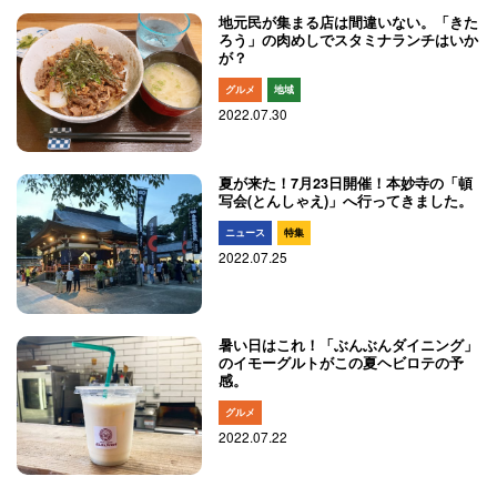
地元民が集まる店は間違いない。「きた
ろう」の肉めしでスタミナランチはいか
が？
グルメ
地域
2022.07.30
夏が来た！7月23日開催！本妙寺の「頓
写会(とんしゃえ)」へ行ってきました。
ニュース
特集
2022.07.25
暑い日はこれ！「ぶんぶんダイニング」
のイモーグルトがこの夏ヘビロテの予
感。
グルメ
2022.07.22