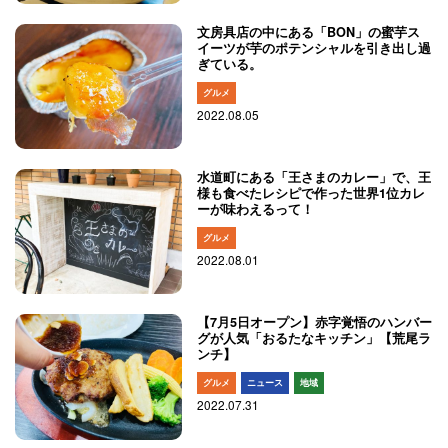
文房具店の中にある「BON」の蜜芋ス
イーツが芋のポテンシャルを引き出し過
ぎている。
グルメ
2022.08.05
水道町にある「王さまのカレー」で、王
様も食べたレシピで作った世界1位カレ
ーが味わえるって！
グルメ
2022.08.01
【7月5日オープン】赤字覚悟のハンバー
グが人気「おるたなキッチン」【荒尾ラ
ンチ】
グルメ
ニュース
地域
2022.07.31