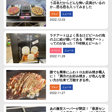
う店名だからどんな怖い店員がいるの
か…恐る恐る入ってみました
グルメ
ニュース
2022.12.03
ラテアートはよく見るけどビールの泡
の上に絵が描いてある「神泡アート」
ってのがあった！THE映えビール！
イベント
ニュース
2022.11.28
誰でも簡単にふわトロお好み焼き職人
に！「満月のお好み焼き」が色んな使
い方が出来て万能すぎる件。
グルメ
ニュース
2022.11.27
あの激安スーパーが閉店！「萩原セン