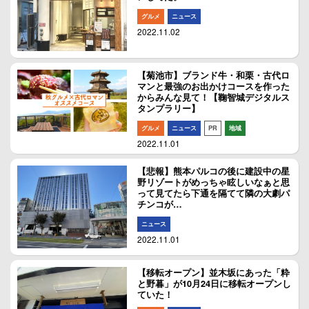
グルメ
ニュース
2022.11.02
【菊池市】ブランド牛・和栗・古代ロ
マンと最強のお出かけコースを作った
からみんな見て！【鞠智城デジタルス
タンプラリー】
グルメ
ニュース
PR
地域
2022.11.01
【悲報】熊本パルコの後に建設中の星
野リゾートがめっちゃ眩しいなぁと思
って見てたら下通を隔てて隣の大劇パ
チンコが…
ニュース
2022.11.01
【移転オープン】並木坂にあった「粋
と野暮」が10月24日に移転オープンし
ていた！