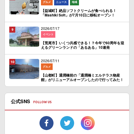
グルメ
ニュース
地域
【益城町】絶品ソフトクリームが食べられる！
「Mashiki Soft」が7月10日に移転オープン！
2026/07/17
イベント
【荒尾市】いくつ共感できる！？今年で60周年を迎
えるグリーンランドの「あるある」10連発
2026/07/11
グルメ
【山都町】通潤橋前の「通潤橋ミエルテラス物産
館」がリニューアルオープンしたので行ってみた！
公式SNS