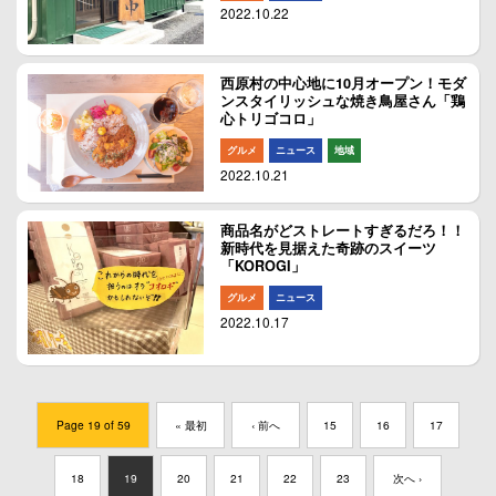
2022.10.22
西原村の中心地に10月オープン！モダ
ンスタイリッシュな焼き鳥屋さん「鶏
心トリゴコロ」
グルメ
ニュース
地域
2022.10.21
商品名がどストレートすぎるだろ！！
新時代を見据えた奇跡のスイーツ
「KOROGI」
グルメ
ニュース
2022.10.17
Page 19 of 59
« 最初
‹ 前へ
15
16
17
18
19
20
21
22
23
次へ ›