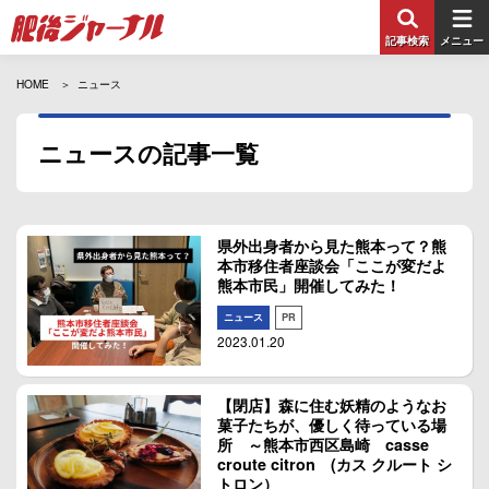
記事検索
メニュー
HOME
ニュース
ニュースの記事一覧
県外出身者から見た熊本って？熊
本市移住者座談会「ここが変だよ
熊本市民」開催してみた！
ニュース
PR
2023.01.20
【閉店】森に住む妖精のようなお
菓子たちが、優しく待っている場
所 ～熊本市西区島崎 casse
croute citron (カス クルート シ
トロン）