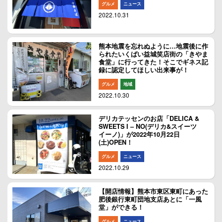
グルメ
ニュース
2022.10.31
熊本地震を忘れぬように…地震後に作
られたいくばい益城笑店街の「きやま
食堂」に行ってきた！そこでギネス記
録に認定してほしい出来事が！
グルメ
地域
2022.10.30
デリカテッセンのお店「DELICA &
SWEETS I – NO(デリカ&スイーツ
イーノ)」が2022年10月22日
(土)OPEN！
グルメ
ニュース
2022.10.29
【開店情報】熊本市東区東町にあった
肥後銀行東町団地支店あとに「一風
堂」ができる！
グルメ
ニュース