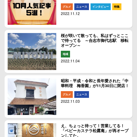
グルメ
ニュース
インタビュー
特集
2022.11.12
桜が咲いて散っても、私はずっとここ
で待ってる ～合志市御代志駅 移転
オープン～
地域
2022.11.04
昭和・平成・令和と長年愛された「中
華料理 梅香園」が11月30日に閉店！
グルメ
ニュース
2022.11.03
え、ちょっと待って！営業してる！
「ベビーカステラ松露庵」が再オープ
ンしてた。