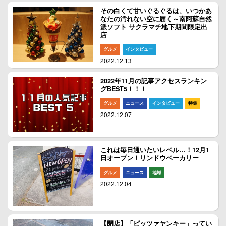
その白くて甘いぐるぐるは、いつかあ
なたの汚れない空に届く～南阿蘇自然
派ソフト サクラマチ地下期間限定出
店
グルメ
インタビュー
2022.12.13
2022年11月の記事アクセスランキン
グBEST5！！！
グルメ
ニュース
インタビュー
特集
2022.12.07
これは毎日通いたいレベル…！12月1
日オープン！リンドウベーカリー
グルメ
ニュース
地域
2022.12.04
【閉店】「ピッツァヤンキー」ってい