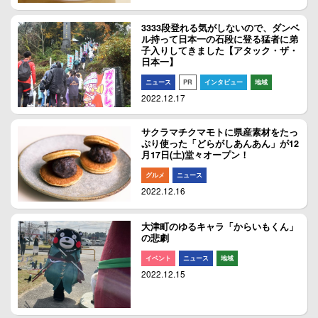
3333段登れる気がしないので、ダンベ
ル持って日本一の石段に登る猛者に弟
子入りしてきました【アタック・ザ・
日本一】
ニュース
PR
インタビュー
地域
2022.12.17
サクラマチクマモトに県産素材をたっ
ぷり使った「どらがしあんあん」が12
月17日(土)堂々オープン！
グルメ
ニュース
2022.12.16
大津町のゆるキャラ「からいもくん」
の悲劇
イベント
ニュース
地域
2022.12.15