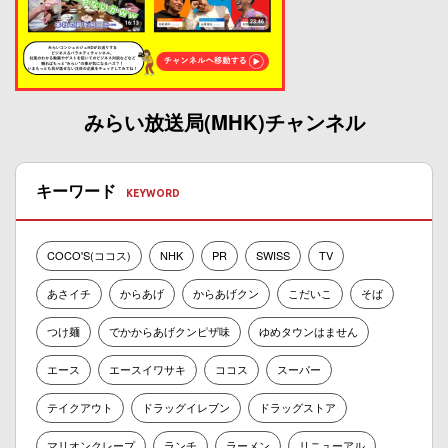
みらい放送局(MHK)チャンネル
キーワード
COCO'S(ココス)
NHK
PR
SWISS
TV
あさイチ
からあげ
からあげクン
こだいこ
そば
つけ麺
でかからあげクンピザ味
ゆめタウンはません
エース
エースイワサキ
ココス
スーパー
テイクアウト
ドラッグイレブン
ドラッグストア
マリオンクレープ
ランチ
ラーメン
リニューアル