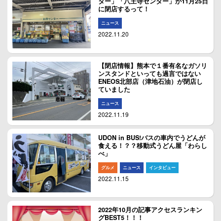
ター」「八王寺センター」が11月25日
に閉店するって！
ニュース
2022.11.20
【閉店情報】熊本で１番有名なガソリ
ンスタンドといっても過言ではない
ENEOS北部店（津地石油）が閉店し
ていました
ニュース
2022.11.19
UDON in BUS!バスの車内でうどんが
食える！？？移動式うどん屋「わらし
べ」
グルメ
ニュース
インタビュー
2022.11.15
2022年10月の記事アクセスランキン
グBEST5！！！