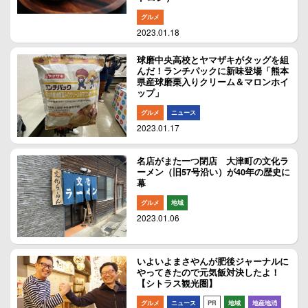
グルメ
2023.01.18
球磨中央高校とヤマザキがタッグを組
んだ！ランチパックに新味登場「熊本
県産球磨栗入りクリーム＆マロンホイ
ップ」
グルメ
ニュース
2023.01.17
名店がまた一つ閉店 大津町の文化ラ
ーメン（旧57号沿い）が40年の歴史に
幕
グルメ
地域
2023.01.06
いよいよまさやんが肥後ジャーナルに
やってきたので元気飯対決したよ！
【シトラス観光圏】
グルメ
ニュース
PR
地域
地産地消