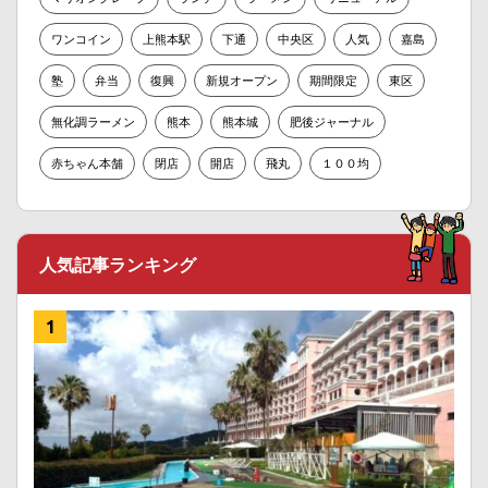
ワンコイン
上熊本駅
下通
中央区
人気
嘉島
塾
弁当
復興
新規オープン
期間限定
東区
無化調ラーメン
熊本
熊本城
肥後ジャーナル
赤ちゃん本舗
閉店
開店
飛丸
１００均
人気記事ランキング