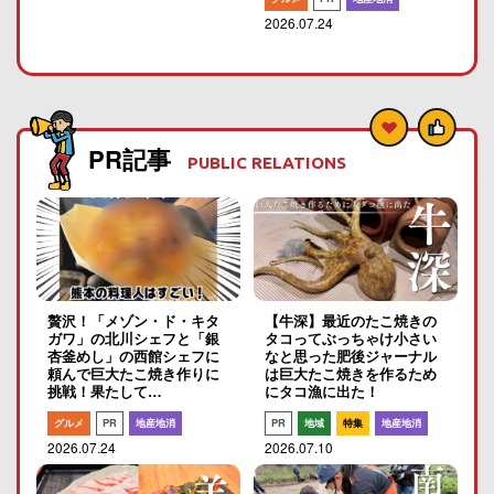
2026.07.24
PR記事
PUBLIC RELATIONS
贅沢！「メゾン・ド・キタ
【牛深】最近のたこ焼きの
ガワ」の北川シェフと「銀
タコってぶっちゃけ小さい
杏釜めし」の西館シェフに
なと思った肥後ジャーナル
頼んで巨大たこ焼き作りに
は巨大たこ焼きを作るため
挑戦！果たして…
にタコ漁に出た！
グルメ
PR
地産地消
PR
地域
特集
地産地消
2026.07.24
2026.07.10