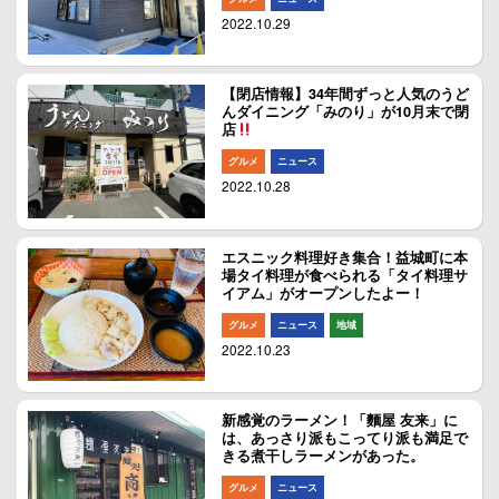
2022.10.29
【閉店情報】34年間ずっと人気のうど
んダイニング「みのり」が10月末で閉
店
グルメ
ニュース
2022.10.28
エスニック料理好き集合！益城町に本
場タイ料理が食べられる「タイ料理サ
イアム」がオープンしたよー！
グルメ
ニュース
地域
2022.10.23
新感覚のラーメン！「麵屋 友来」に
は、あっさり派もこってり派も満足で
きる煮干しラーメンがあった。
グルメ
ニュース