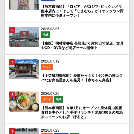
【熊本市南区】「ロピア」がコジマ×ビックカメラ
熊本店内に！そして「しまむら」がイオンタウン西
熊本内に今夏オープン！
2026/08/06
地域
【東区】明林堂書店 長嶺店が8月30日で閉店。文具
やCD・DVDなど閉店セール開催中
2026/07/12
グルメ
【上益城郡御船町】愛情たっぷり！600円の神コス
パなお弁当屋さんを発見！【春ちゃん弁当】
2026/07/26
グルメ
地域
【熊本市南区】今年1月にオープン！身体喜ぶ国産
食材を中心とした手作りランチと米粉100％の無添
加スイーツのお店「ぽると」
2026/07/23