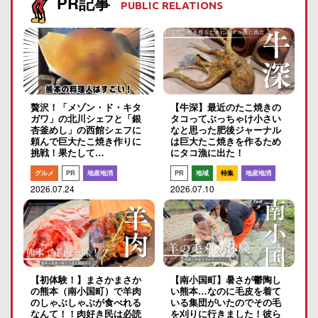
PR記事
PUBLIC RELATIONS
贅沢！「メゾン・ド・キタ
【牛深】最近のたこ焼きの
ガワ」の北川シェフと「銀
タコってぶっちゃけ小さい
杏釜めし」の西館シェフに
なと思った肥後ジャーナル
頼んで巨大たこ焼き作りに
は巨大たこ焼きを作るため
挑戦！果たして…
にタコ漁に出た！
グルメ
PR
地産地消
PR
地域
特集
地産地消
2026.07.24
2026.07.10
【初体験！】まさかまさか
【南小国町】暑さが鬱陶し
の熊本（南小国町）で羊肉
い熊本…なのに毛皮を着て
のしゃぶしゃぶが食べれる
いる集団がいたのでその毛
なんて！！肉好き民は必読
を刈りに行きました！彼ら