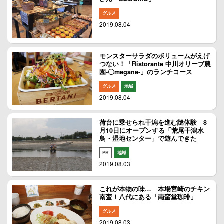
グルメ
2019.08.04
モンスターサラダのボリュームがえげ
つない！「Ristorante 中川オリーブ農
園-〇megane-」のランチコース
グルメ
地域
2019.08.04
荷台に乗せられ干潟を進む謎体験 8
月10日にオープンする「荒尾干潟水
鳥・湿地センター」で遊んできた
PR
地域
2019.08.03
これが本物の味… 本場宮崎のチキン
南蛮！八代にある「南蛮堂珈琲」
グルメ
2019.08.03