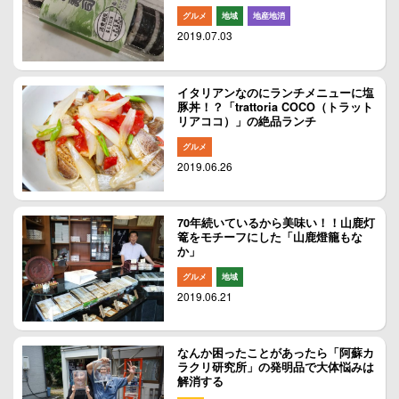
グルメ
地域
地産地消
2019.07.03
イタリアンなのにランチメニューに塩
豚丼！？「trattoria COCO（トラット
リアココ）」の絶品ランチ
グルメ
2019.06.26
70年続いているから美味い！！山鹿灯
篭をモチーフにした「山鹿燈籠もな
か」
グルメ
地域
2019.06.21
なんか困ったことがあったら「阿蘇カ
ラクリ研究所」の発明品で大体悩みは
解消する