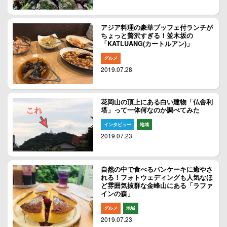
アジア料理の豪華ブッフェ付ランチが
ちょっと贅沢すぎる！並木坂の
「KATLUANG(カートルアン)」
グルメ
2019.07.28
花岡山の頂上にある白い建物「仏舎利
塔」って一体何なのか調べてみた
インタビュー
地域
2019.07.23
自然の中で食べるパンケーキに癒やさ
れる！フォトウェディングも人気なほ
ど雰囲気抜群な金峰山にある「ラファ
インの森」
グルメ
地域
2019.07.23