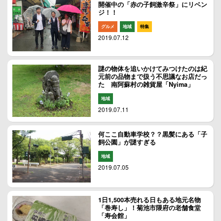
開催中の「赤の子飼激辛祭」にリベン
ジ！！
グルメ
地域
特集
2019.07.12
謎の物体を追いかけてみつけたのは紀
元前の品物まで扱う不思議なお店だっ
た 南阿蘇村の雑貨屋「Nyima」
地域
2019.07.11
何ここ自動車学校？？黒髪にある「子
飼公園」が謎すぎる
地域
2019.07.05
1日1,500本売れる日もある地元名物
「巻寿し」！菊池市隈府の老舗食堂
「寿会館」