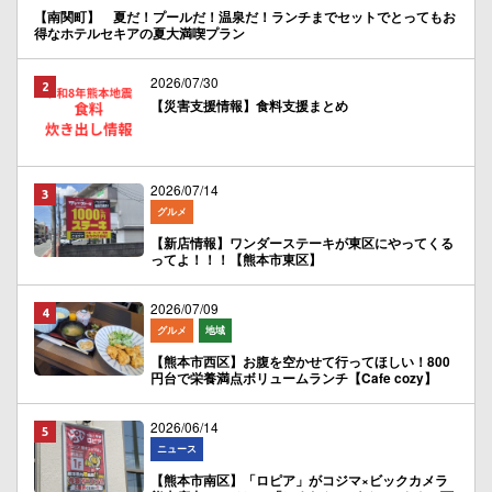
【南関町】 夏だ！プールだ！温泉だ！ランチまでセットでとってもお
得なホテルセキアの夏大満喫プラン
2026/07/30
【災害支援情報】食料支援まとめ
2026/07/14
グルメ
【新店情報】ワンダーステーキが東区にやってくる
ってよ！！！【熊本市東区】
2026/07/09
グルメ
地域
【熊本市西区】お腹を空かせて行ってほしい！800
円台で栄養満点ボリュームランチ【Cafe cozy】
2026/06/14
ニュース
【熊本市南区】「ロピア」がコジマ×ビックカメラ