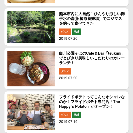
熊本市内に大自然！ひんやり涼しい御
手水の森(旧柿原養鱒場）でニジマス
を釣って食べてきた
グルメ
地域
2019.07.20
白川公園そばのCafe＆Bar「tsukimi」
でとびきり美味しいこだわりのカレー
ランチ！
グルメ
2019.07.20
フライドポテトってこんなオシャレな
のか！フライドポテト専門店「The
Happy’s Potato」がオープン！
グルメ
地域
2019.07.19