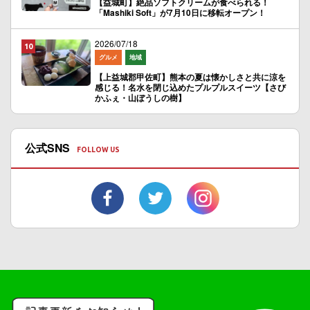
【益城町】絶品ソフトクリームが食べられる！
「Mashiki Soft」が7月10日に移転オープン！
2026/07/18
グルメ
地域
【上益城郡甲佐町】熊本の夏は懐かしさと共に涼を
感じる！名水を閉じ込めたプルプルスイーツ【さび
かふぇ・山ぼうしの樹】
公式SNS