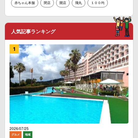
赤ちゃん本舗
閉店
開店
飛丸
１００均
人気記事ランキング
2026/07/25
グルメ
地域