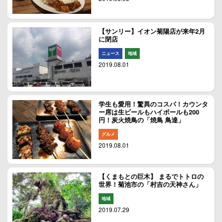
【サンリー】イオン菊陽店が来年2月
に閉店
ニュース
地域
2019.08.01
学生も愛用！驚異のコスパ！カウンタ
ー席は生ビールもハイボールも200
円！炭火焼鳥の「焼鳥 鳥達」
グルメ
2019.08.01
【くまもとの巨木】 まるでトトロの
世界！菊池市の「村吉の天神さん」
地域
2019.07.29