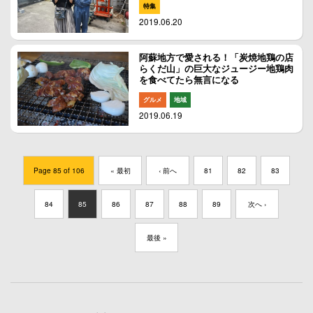
特集
2019.06.20
阿蘇地方で愛される！「炭焼地鶏の店
らくだ山」の巨大なジュージー地鶏肉
を食べてたら無言になる
グルメ
地域
2019.06.19
Page 85 of 106
« 最初
‹ 前へ
81
82
83
84
85
86
87
88
89
次へ ›
最後 »