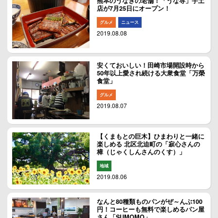
熊本のうなぎの老舗！「うな専」宇土
店が7月25日にオープン！
グルメ
ニュース
2019.08.08
安くておいしい！田崎市場開設時から
50年以上愛され続ける大衆食堂「万榮
食堂」
グルメ
2019.08.07
【くまもとの巨木】ひまわりと一緒に
楽しめる 北区北迫町の「寂心さんの
樟（じゃくしんさんのくす）」
地域
2019.08.06
なんと80種類ものパンがぜ～んぶ100
円！コーヒーも無料で楽しめるパン屋
さん「SUMOMO」