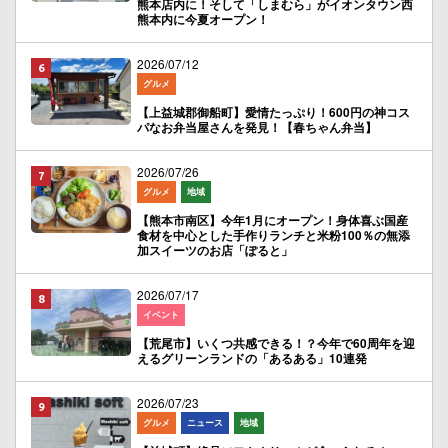
熊本店内に！そして「しまむら」がイオンタウン西
熊本内に今夏オープン！
2026/07/12
グルメ
【上益城郡御船町】愛情たっぷり！600円の神コス
パなお弁当屋さんを発見！【春ちゃん弁当】
2026/07/26
グルメ
地域
【熊本市南区】今年1月にオープン！身体喜ぶ国産
食材を中心とした手作りランチと米粉100％の無添
加スイーツのお店「ぽると」
2026/07/17
イベント
【荒尾市】いくつ共感できる！？今年で60周年を迎
えるグリーンランドの「あるある」10連発
2026/07/23
グルメ
ニュース
地域