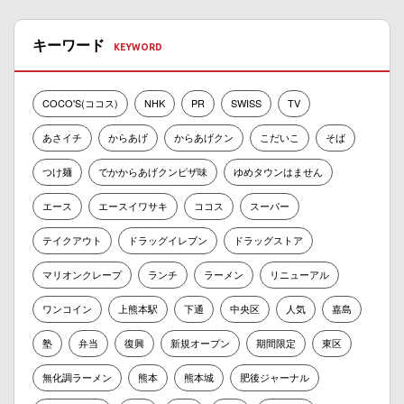
キーワード
COCO'S(ココス)
NHK
PR
SWISS
TV
あさイチ
からあげ
からあげクン
こだいこ
そば
つけ麺
でかからあげクンピザ味
ゆめタウンはません
エース
エースイワサキ
ココス
スーパー
テイクアウト
ドラッグイレブン
ドラッグストア
マリオンクレープ
ランチ
ラーメン
リニューアル
ワンコイン
上熊本駅
下通
中央区
人気
嘉島
塾
弁当
復興
新規オープン
期間限定
東区
無化調ラーメン
熊本
熊本城
肥後ジャーナル